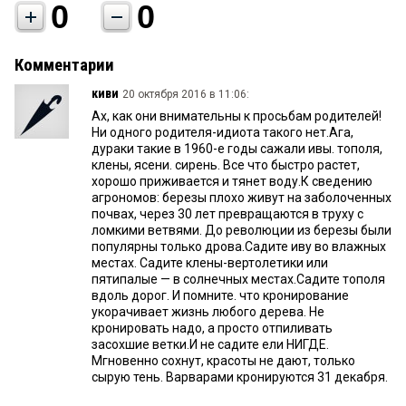
0
0
Комментарии
киви
20 октября 2016 в 11:06:
Ах, как они внимательны к просьбам родителей!
Ни одного родителя-идиота такого нет.Ага,
дураки такие в 1960-е годы сажали ивы. тополя,
клены, ясени. сирень. Все что быстро растет,
хорошо приживается и тянет воду.К сведению
агрономов: березы плохо живут на заболоченных
почвах, через 30 лет превращаются в труху с
ломкими ветвями. До революции из березы были
популярны только дрова.Садите иву во влажных
местах. Садите клены-вертолетики или
пятипалые — в солнечных местах.Садите тополя
вдоль дорог. И помните. что кронирование
укорачивает жизнь любого дерева. Не
кронировать надо, а просто отпиливать
засохшие ветки.И не садите ели НИГДЕ.
Мгновенно сохнут, красоты не дают, только
сырую тень. Варварами кронируются 31 декабря.