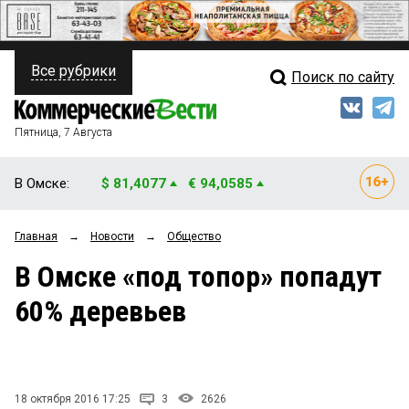
Все рубрики
Поиск по сайту
ПОЛИТИКА
Свежий выпуск
Медиа
ФИНАНСЫ
Пятница, 7 Августа
Кто есть кто
НЕДВИЖИМОСТЬ
В Омске:
$ 81,4077
€ 94,0585
Интервью
БИЗНЕС
Главная
→
Новости
→
Общество
Мнения
ОБЩЕСТВО
В Омске «под топор» попадут
Рейтинги
ЗАКОН
60% деревьев
Блоги
НОВОСТИ КОМПАНИЙ
Архив
ПРОИСШЕСТВИЯ
18 октября 2016 17:25
3
2626