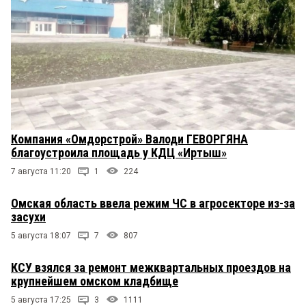
Компания «Омдорстрой» Валоди ГЕВОРГЯНА
благоустроила площадь у КДЦ «Иртыш»
7 августа 11:20
1
224
Омская область ввела режим ЧС в агросекторе из-за
засухи
5 августа 18:07
7
807
КСУ взялся за ремонт межквартальных проездов на
крупнейшем омском кладбище
5 августа 17:25
3
1111