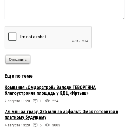
Отправить
Еще по теме
Компания «Омдорстрой» Валоди ГЕВОРГЯНА
благоустроила площадь у КДЦ «Иртыш»
7 августа 11:20
1
224
7,6 млн за траву, 385 млн за асфальт: Омск готовится к
платному будущему
4 августа 13:28
6
3003