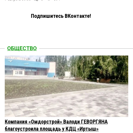
Подпишитесь ВКонтакте!
ОБЩЕСТВО
Компания «Омдорстрой» Валоди ГЕВОРГЯНА
благоустроила площадь у КДЦ «Иртыш»