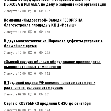
ПЫЖОВА и РЫГАЕВА по делу о запрещенной организации
7 августа 12:00
0
157
Компания «Омдорстрой» Валоди ГЕВОРГЯНА
благоустроила площадь у КДЦ «Иртыш»
7 августа 11:20
0
168
В двух многоэтажках на Шаронова дефекты устранят в
ближайшее время
7 августа 10:40
0
222
«Омский каучук» обновил оборудование производства
высокооктановых компонентов
7 августа 10:00
0
192
В Трудовой кодекс РФ внесено понятие «стажёр» и
разъяснены условия стажировок
7 августа 09:30
0
201
Сергею КОЗУБЕНКО продлили СИЗО до сентября
7 августа 09:00
3
394