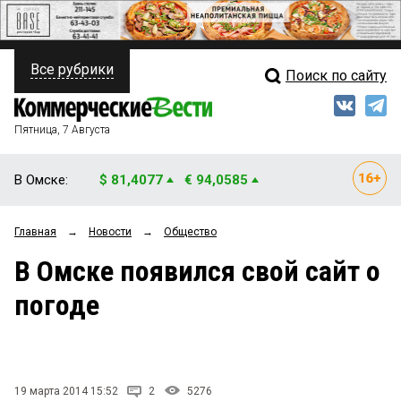
Все рубрики
Поиск по сайту
ПОЛИТИКА
Свежий выпуск
Медиа
ФИНАНСЫ
Пятница, 7 Августа
Кто есть кто
НЕДВИЖИМОСТЬ
В Омске:
$ 81,4077
€ 94,0585
Интервью
БИЗНЕС
Главная
→
Новости
→
Общество
Мнения
ОБЩЕСТВО
В Омске появился свой сайт о
Рейтинги
ЗАКОН
погоде
Блоги
НОВОСТИ КОМПАНИЙ
Архив
ПРОИСШЕСТВИЯ
19 марта 2014 15:52
2
5276