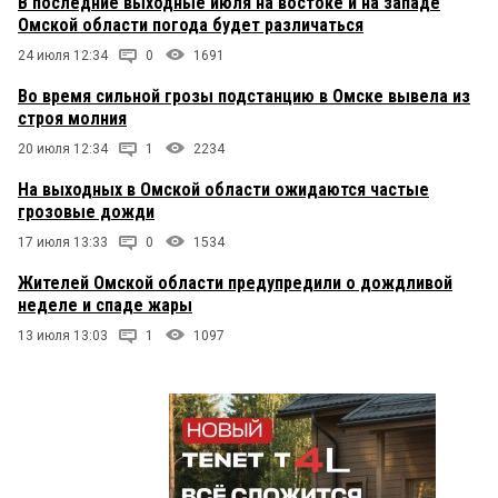
В последние выходные июля на востоке и на западе
Омской области погода будет различаться
24 июля 12:34
0
1691
Во время сильной грозы подстанцию в Омске вывела из
строя молния
20 июля 12:34
1
2234
На выходных в Омской области ожидаются частые
грозовые дожди
17 июля 13:33
0
1534
Жителей Омской области предупредили о дождливой
неделе и спаде жары
13 июля 13:03
1
1097