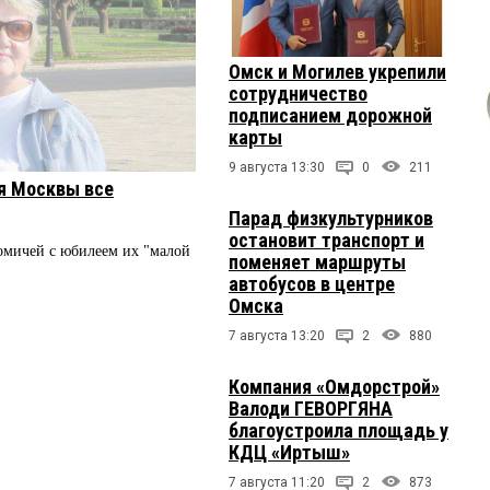
Омск и Могилев укрепили
сотрудничество
подписанием дорожной
карты
9 августа 13:30
0
211
я Москвы все
Парад физкультурников
остановит транспорт и
мичей с юбилеем их "малой
поменяет маршруты
автобусов в центре
Омска
7 августа 13:20
2
880
Компания «Омдорстрой»
Валоди ГЕВОРГЯНА
благоустроила площадь у
КДЦ «Иртыш»
7 августа 11:20
2
873