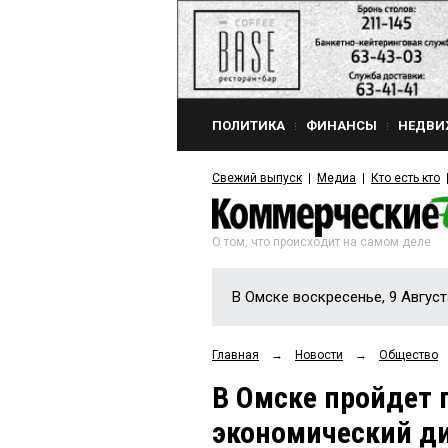
ПОЛИТИКА
ФИНАНСЫ
НЕДВИ
Свежий выпуск
Медиа
Кто есть кто
О том, что происходит на самом деле
В Омске воскресенье, 9 Август
Главная
→
Новости
→
Общество
В Омске пройдет 
экономический д