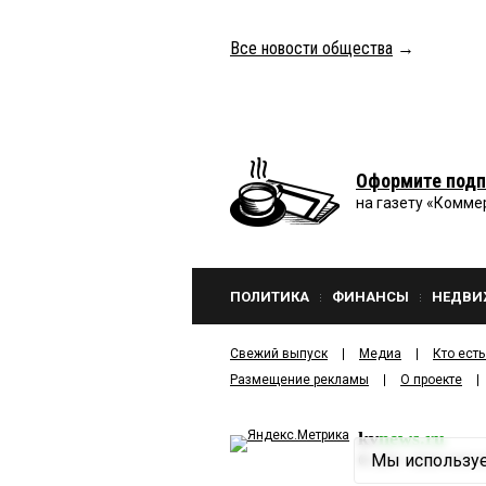
Все новости общества
→
Оформите подп
на газету «Комме
ПОЛИТИКА
ФИНАНСЫ
НЕДВИ
Свежий выпуск
Медиа
Кто есть
Размещение рекламы
О проекте
kv
news.ru
Мы используе
©
2001—2026
ООО И