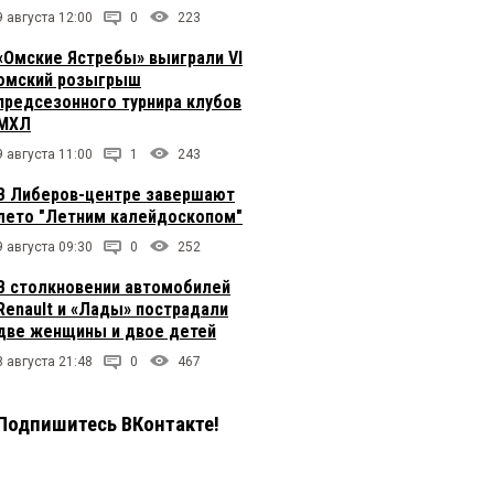
9 августа 12:00
0
223
«Омские Ястребы» выиграли VI
омский розыгрыш
предсезонного турнира клубов
МХЛ
9 августа 11:00
1
243
В Либеров-центре завершают
лето "Летним калейдоскопом"
9 августа 09:30
0
252
В столкновении автомобилей
Renault и «Лады» пострадали
две женщины и двое детей
8 августа 21:48
0
467
Подпишитесь ВКонтакте!