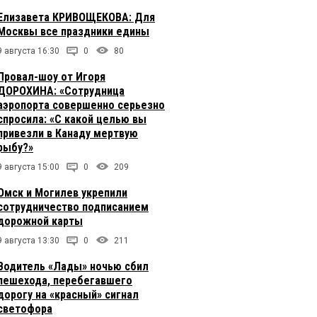
Елизавета КРИВОЩЕКОВА: Для
Москвы все праздники едины
9 августа 16:30
0
80
Провал-шоу от Игоря
ДОРОХИНА: «Сотрудница
аэропорта совершенно серьезно
спросила: «С какой целью вы
привезли в Канаду мертвую
рыбу?»
9 августа 15:00
0
209
Омск и Могилев укрепили
сотрудничество подписанием
дорожной карты
9 августа 13:30
0
211
Водитель «Лады» ночью сбил
пешехода, перебегавшего
дорогу на «красный» сигнал
светофора