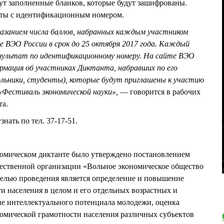
рут заполненные бланков, которые будут зашифрованы.
сты с идентификационным номером.
казанием числа баллов, набранных каждым участником
 ВЭО России в срок до 25 октября 2017 года. Каждый
зультат по идентификационному номеру. На сайте ВЭО
мация об участниках Диктанта, набравших по его
ольники, студенты), которые будут приглашены к участию
 «Фестиваль экономической науки»,
— говорится в рабочих
та.
ать по тел. 37-17-51.
омическом диктанте было утверждено постановлением
ственной организации «Вольное экономическое общество
 Целью проведения является определение и повышение
и населения в целом и его отдельных возрастных и
ие интеллектуального потенциала молодежи, оценка
омической грамотности населения различных субъектов