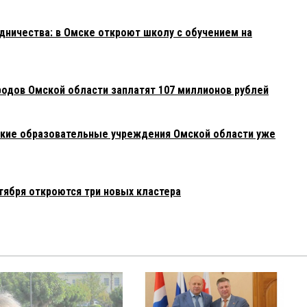
ничества: в Омске откроют школу с обучением на
родов Омской области заплатят 107 миллионов рублей
акие образовательные учреждения Омской области уже
тября откроются три новых кластера