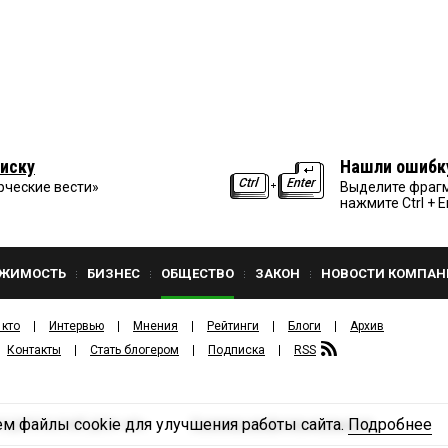
иску
Нашли ошибк
рческие вести»
Выделите фрагм
нажмите Ctrl + E
ЖИМОСТЬ
БИЗНЕС
ОБЩЕСТВО
ЗАКОН
НОВОСТИ КОМПАН
 кто
Интервью
Мнения
Рейтинги
Блоги
Архив
Контакты
Стать блогером
Подписка
RSS
м файлы cookie для улучшения работы сайта.
Подробнее
Политика конфиденциальности
ЗДАТЕЛЬСКИЙ ДОМ «КВ».