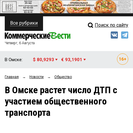
Все рубрики
Поиск по сайту
ПОЛИТИКА
Свежий выпуск
Медиа
ФИНАНСЫ
Четверг, 6 Августа
Кто есть кто
НЕДВИЖИМОСТЬ
В Омске:
$ 80,9293
€ 93,1901
Интервью
БИЗНЕС
Главная
→
Новости
→
Общество
Мнения
ОБЩЕСТВО
В Омске растет число ДТП с
Рейтинги
ЗАКОН
участием общественного
Блоги
НОВОСТИ КОМПАНИЙ
транспорта
Архив
ПРОИСШЕСТВИЯ