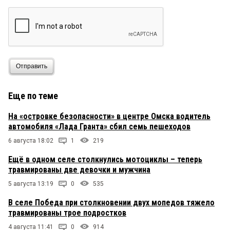
Отправить
Еще по теме
На «островке безопасности» в центре Омска водитель
автомобиля «Лада Гранта» сбил семь пешеходов
6 августа 18:02
1
219
Ещё в одном селе столкнулись мотоциклы – теперь
травмированы две девочки и мужчина
5 августа 13:19
0
535
В селе Победа при столкновении двух мопедов тяжело
травмированы трое подростков
4 августа 11:41
0
914