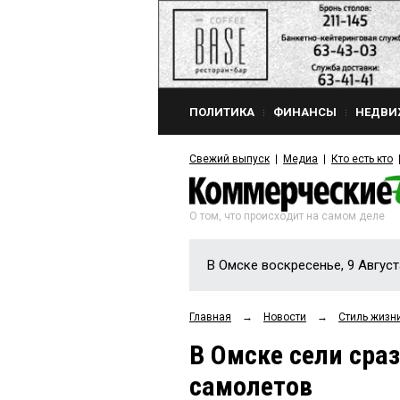
ПОЛИТИКА
ФИНАНСЫ
НЕДВИ
Свежий выпуск
Медиа
Кто есть кто
О том, что происходит на самом деле
В Омске воскресенье, 9 Август
Главная
→
Новости
→
Стиль жизн
В Омске сели сра
самолетов