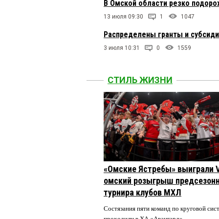
В Омской области резко подоро
13 июля 09:30
1
1047
Распределены гранты и субсиди
3 июля 10:31
0
1559
СТИЛЬ ЖИЗНИ
«Омские Ястребы» выиграли V
омский розыгрыш предсезонн
турнира клубов МХЛ
Состязания пяти команд по круговой сис
проходили в ХА «Авангард».