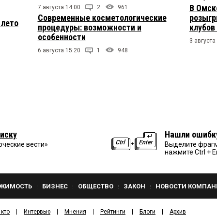
В Омск
7 августа 14:00
2
961
Современные косметологические
розыгр
 лето
процедуры: возможности и
клубов
особенности
3 августа
6 августа 15:20
1
948
иску
Нашли ошибк
рческие вести»
Выделите фрагм
нажмите Ctrl + E
ЖИМОСТЬ
БИЗНЕС
ОБЩЕСТВО
ЗАКОН
НОВОСТИ КОМПАН
 кто
Интервью
Мнения
Рейтинги
Блоги
Архив