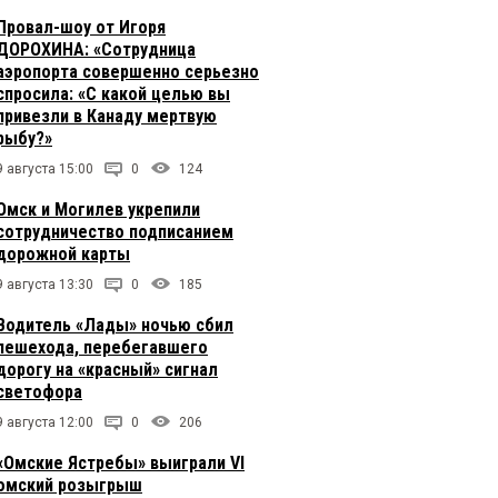
Провал-шоу от Игоря
ДОРОХИНА: «Сотрудница
аэропорта совершенно серьезно
спросила: «С какой целью вы
привезли в Канаду мертвую
рыбу?»
9 августа 15:00
0
124
Омск и Могилев укрепили
сотрудничество подписанием
дорожной карты
9 августа 13:30
0
185
Водитель «Лады» ночью сбил
пешехода, перебегавшего
дорогу на «красный» сигнал
светофора
9 августа 12:00
0
206
«Омские Ястребы» выиграли VI
омский розыгрыш