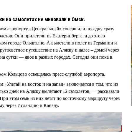
и на самолетах не миновали и Омск.
ском аэропорту «Центральный» совершили посадку сразу
летов. Они прилетели из Екатеринбурга, а до этого
ском городе Ольштыне. А вылетели в полет из Германии и
ругосветное путешествие на Аляску и далее – домой через
 на сутки — двое в разных городах. Сегодня они пока в
ском Кольцово освещалась пресс-службой аэропорта.
 «Улетай на восток и на запад» заключается в том, что из
лько дней на Аляску вылетают 12 самолетов, — рассказали
При этом семь из них летят по восточному маршруту через
му через Исландию и Канаду.