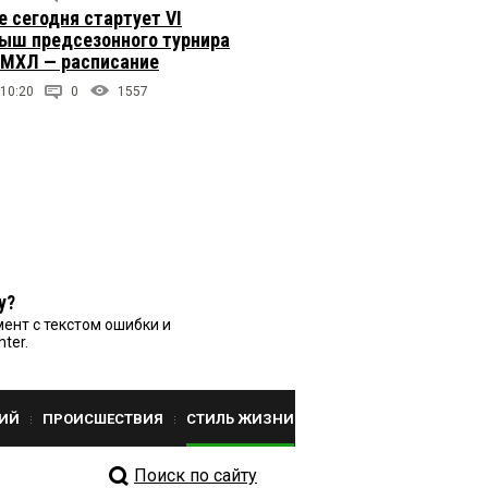
е сегодня стартует VI
ыш предсезонного турнира
 МХЛ — расписание
 10:20
0
1557
у?
ент с текстом ошибки и
nter.
ИЙ
ПРОИСШЕСТВИЯ
СТИЛЬ ЖИЗНИ
Поиск по сайту