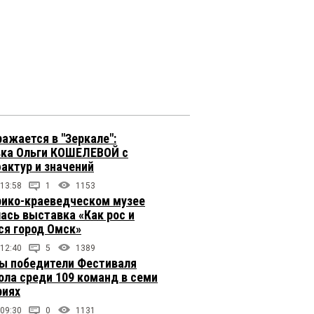
ражается в "Зеркале":
ка Ольги КОШЕЛЕВОЙ с
фактур и значений
 13:58
1
1153
рико-краеведческом музее
ась выставка «Как рос и
ся город Омск»
 12:40
5
1389
ы победители Фестиваля
ола среди 109 команд в семи
риях
 09:30
0
1131