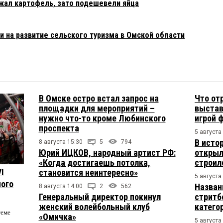
жал картофель, зато подешевели яйца
и на развитие сельского туризма в Омской области
В Омске остро встал запрос на
Что от
площадки для мероприятий –
выстав
нужно что-то кроме Любинского
игрой 
проспекта
5 августа
В исто
8 августа 15:30
5
794
Юрий ИЦКОВ, народный артист РФ:
открыл
«Когда достигаешь потолка,
строил
I
становится неинтересно»
5 августа
ого
Назван
8 августа 14:00
2
562
Генеральный директор покинул
стритб
женский волейбольный клуб
катего
теме
«Омичка»
5 августа