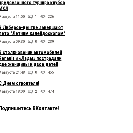
предсезонного турнира клубов
МХЛ
9 августа 11:00
1
226
В Либеров-центре завершают
лето "Летним калейдоскопом"
9 августа 09:30
0
239
В столкновении автомобилей
Renault и «Лады» пострадали
две женщины и двое детей
8 августа 21:48
0
455
С Днем строителя!
8 августа 18:00
2
474
Подпишитесь ВКонтакте!