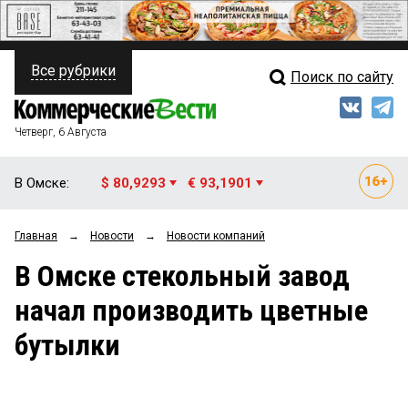
Все рубрики
Поиск по сайту
ПОЛИТИКА
Свежий выпуск
Медиа
ФИНАНСЫ
Четверг, 6 Августа
Кто есть кто
НЕДВИЖИМОСТЬ
В Омске:
$ 80,9293
€ 93,1901
Интервью
БИЗНЕС
Главная
→
Новости
→
Новости компаний
Мнения
ОБЩЕСТВО
В Омске стекольный завод
Рейтинги
ЗАКОН
начал производить цветные
Блоги
НОВОСТИ КОМПАНИЙ
бутылки
Архив
ПРОИСШЕСТВИЯ