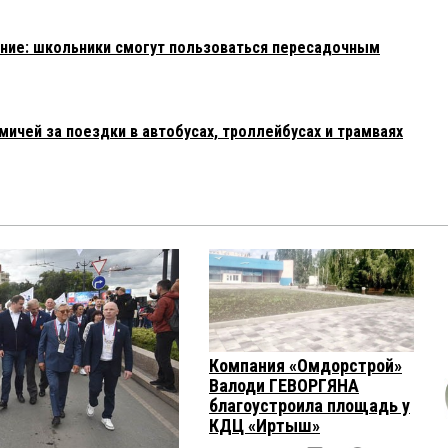
ние: школьники смогут пользоваться пересадочным
ичей за поездки в автобусах, троллейбусах и трамваях
Компания «Омдорстрой»
Валоди ГЕВОРГЯНА
благоустроила площадь у
КДЦ «Иртыш»