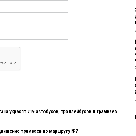
тана украсят 219 автобусов, троллейбусов и трамваев
движение трамваев по маршруту №7