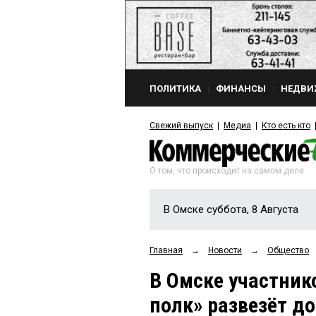
ПОЛИТИКА
ФИНАНСЫ
НЕДВИ
Свежий выпуск
Медиа
Кто есть кто
О том, что происходит на самом деле
В Омске суббота, 8 Августа
Главная
→
Новости
→
Общество
В Омске участник
полк» развезёт д