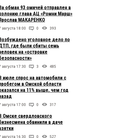
За обман 93 омичей отправлен в
колонию глава АЦ «Ромни Марш»
Ярослав МАКАРЕНКО
7 августа 18:00
0
393
Возбуждено уголовное дело по
ДТП, где были сбиты семь
человек на «островке
безопасности»
7 августа 17:30
3
485
В июле спрос на автомобили с
пробегом в Омской области
оказался на 11% выше, чем год
назад
7 августа 17:00
0
317
В Омске свердловского
бизнесмена обвинили в даче
взятки
7 августа 16:30
0
527