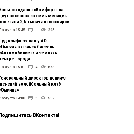
Залы ожидания «Комфорт» на
двух вокзалах за семь месяцев
посетили 2,5 тысячи пассажиров
7 августа 15:45
1
395
Суд конфисковал у АО
«Омскавтотранс» бассейн
«Автомобилист» и землю в
центре города
7 августа 15:01
4
668
Генеральный директор покинул
женский волейбольный клуб
«Омичка»
7 августа 14:00
2
517
Подпишитесь ВКонтакте!