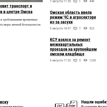
7 августа 11:20
1
440
овит транспорт и
в в центре Омска
Омская область ввела
режим ЧС в агросекторе
ся требованиями временных
из-за засухи
ть меры личной безопасности.
5 августа 18:07
7
922
КСУ взялся за ремонт
межквартальных
проездов на крупнейшем
омском кладбище
5 августа 17:25
3
1230
иску
Нашли ошибк
рческие вести»
Выделите фрагм