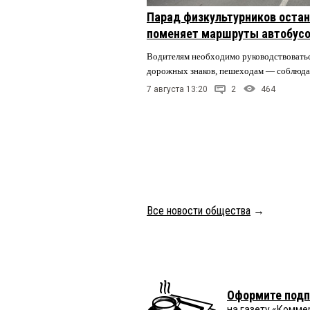
Парад физкультурников остан
поменяет маршруты автобусо
Водителям необходимо руководствовать
дорожных знаков, пешеходам — соблюда
7 августа 13:20
2
464
Все новости общества
→
Оформите подп
на газету «Комме