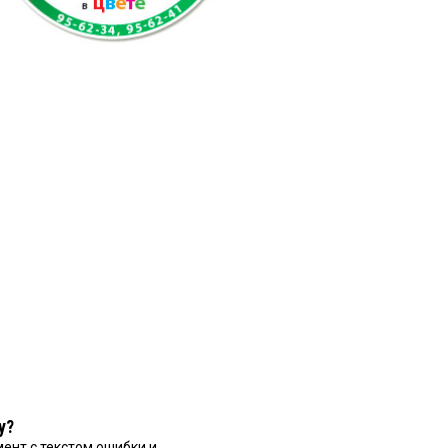
у?
ент с текстом ошибки и