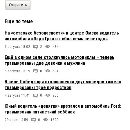
Отправить
Еще по теме
На «островке безопасности» в центре Омска водитель
автомобиля «Лада Гранта» сбил семь пешеходов
6 августа 18:02
2
484
Ещё в одном селе столкнулись мотоциклы – теперь
травмированы две девочки и мужчина
5 августа 13:19
0
591
В селе Победа при столкновении двух мопедов тяжело
травмированы трое подростков
4 августа 11:41
0
950
Юный водитель «девятки» врезался в автомобиль Ford:
травмирован пятилетний ребёнок
29 июля 14:59
0
1699