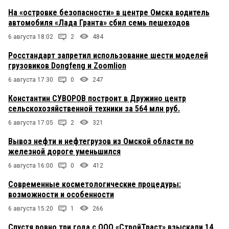
На «островке безопасности» в центре Омска водитель
автомобиля «Лада Гранта» сбил семь пешеходов
6 августа 18:02
2
484
Росстандарт запретил использование шести моделей
грузовиков Dongfeng и Zoomlion
6 августа 17:30
0
247
Константин СУВОРОВ построит в Дружино центр
сельскохозяйственной техники за 564 млн руб.
6 августа 17:05
2
321
Вывоз нефти и нефтегрузов из Омской области по
железной дороге уменьшился
6 августа 16:00
0
412
Современные косметологические процедуры:
возможности и особенности
6 августа 15:20
1
266
Спустя ровно три года с ООО «СтройТраст» взыскали 14