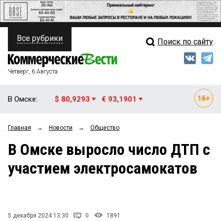
Все рубрики
Поиск по сайту
ПОЛИТИКА
Свежий выпуск
Медиа
ФИНАНСЫ
Четверг, 6 Августа
Кто есть кто
НЕДВИЖИМОСТЬ
В Омске:
$ 80,9293
€ 93,1901
Интервью
БИЗНЕС
Главная
→
Новости
→
Общество
Мнения
ОБЩЕСТВО
В Омске выросло число ДТП с
Рейтинги
ЗАКОН
участием электросамокатов
Блоги
НОВОСТИ КОМПАНИЙ
Архив
ПРОИСШЕСТВИЯ
5 декабря 2024 13:30
0
1891