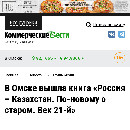
Все рубрики
Поиск по сайту
ПОЛИТИКА
Свежий выпуск
Медиа
ФИНАНСЫ
Суббота, 8 Августа
Кто есть кто
НЕДВИЖИМОСТЬ
В Омске:
$ 82,1665
€ 94,8366
Интервью
БИЗНЕС
Главная
→
Новости
→
Стиль жизни
Мнения
ОБЩЕСТВО
В Омске вышла книга «Россия
Рейтинги
ЗАКОН
– Казахстан. По-новому о
Блоги
НОВОСТИ КОМПАНИЙ
старом. Век 21-й»
Архив
ПРОИСШЕСТВИЯ
СТИЛЬ ЖИЗНИ