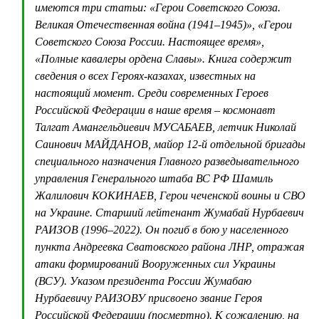
имеются три статьи: «Герои Советского Союза.
Великая Отечественная война (1941–1945)», «Герои
Советского Союза России. Настоящее время»,
«Полные кавалеры ордена Славы». Книга содержит
сведения о всех Героях-казахах, известных на
настоящий момент. Среди современных Героев
Российской Федерации в наше время – космонавт
Талгат Амангельдиевич МУСАБАЕВ, летчик Николай
Саинович МАЙДАНОВ, майор 12-й отдельной бригады
специального назначения Главного разведывательного
управления Генерального штаба ВС РФ Шамиль
Жалилович КОКИНАЕВ, Герои чеченской воины и СВО
на Украине. Старший лейтенант Жумабай Нурбаевич
РАИЗОВ (1996–2022). Он погиб в бою у населенного
пункта Андреевка Сватовского района ЛНР, отражая
атаки формирований Вооруженных сил Украины
(ВСУ). Указом президента России Жумабаю
Нурбаевичу РАИЗОВУ присвоено звание Героя
Российской Федерации (посмертно). К сожалению, на