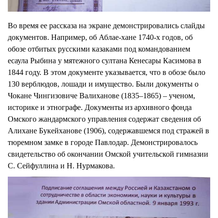
Во время ее рассказа на экране демонстрировались слайды
документов. Например, об Аблае-хане 1740-х годов, об
обозе отбитых русскими казаками под командованием
есаула Рыбина у мятежного султана Кенесары Касимова в
1844 году. В этом документе указывается, что в обозе было
130 верблюдов, лошади и имущество. Были документы о
Чокане Чингизовиче Валиханове (1835–1865) – ученом,
историке и этнографе. Документы из архивного фонда
Омского жандармского управления содержат сведения об
Алихане Букейханове (1906), содержавшемся под стражей в
тюремном замке в городе Павлодар. Демонстрировалось
свидетельство об окончании Омской учительской гимназии
С. Сейфуллина и Н. Нурмакова.