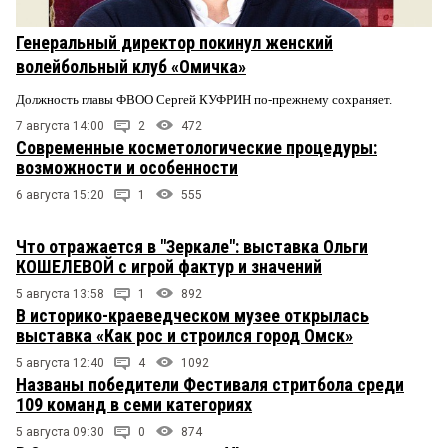
Генеральный директор покинул женский
волейбольный клуб «Омичка»
Должность главы ФВОО Сергей КУФРИН по-прежнему сохраняет.
7 августа 14:00
2
472
Современные косметологические процедуры:
возможности и особенности
6 августа 15:20
1
555
Что отражается в "Зеркале": выставка Ольги
КОШЕЛЕВОЙ с игрой фактур и значений
5 августа 13:58
1
892
В историко-краеведческом музее открылась
выставка «Как рос и строился город Омск»
5 августа 12:40
4
1092
Названы победители Фестиваля стритбола среди
109 команд в семи категориях
5 августа 09:30
0
874