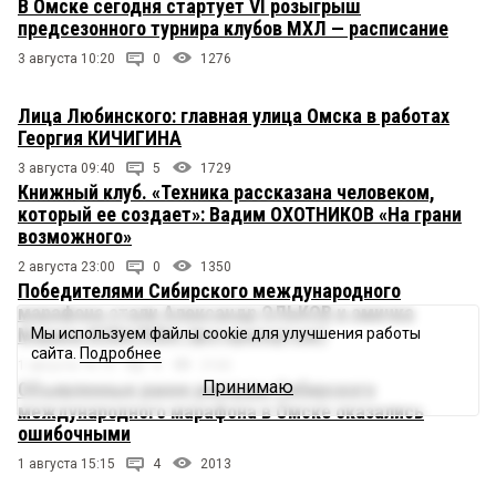
В Омске сегодня стартует VI розыгрыш
предсезонного турнира клубов МХЛ — расписание
3 августа 10:20
0
1276
Лица Любинского: главная улица Омска в работах
Георгия КИЧИГИНА
3 августа 09:40
5
1729
Книжный клуб. «Техника рассказана человеком,
который ее создает»: Вадим ОХОТНИКОВ «На грани
возможного»
2 августа 23:00
0
1350
Победителями Сибирского международного
марафона стали Александр ОЛЬКОВ и омичка
Марина КОВАЛЕВА (фоторепортаж)
Мы используем файлы cookie для улучшения работы
сайта.
Подробнее
1 августа 16:15
4
2165
Принимаю
Объявленные ранее рекорды Сибирского
международного марафона в Омске оказались
ошибочными
1 августа 15:15
4
2013