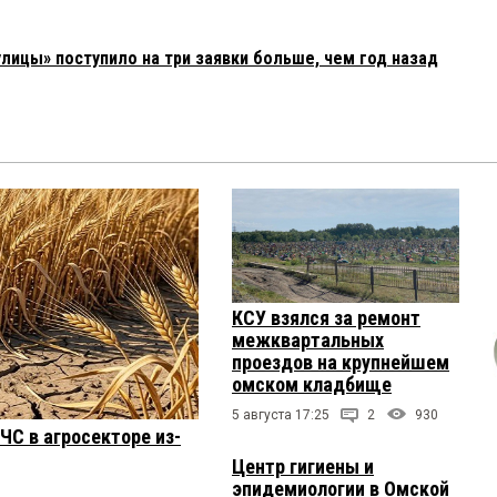
улицы» поступило на три заявки больше, чем год назад
КСУ взялся за ремонт
межквартальных
проездов на крупнейшем
омском кладбище
5 августа 17:25
2
930
ЧС в агросекторе из-
Центр гигиены и
эпидемиологии в Омской