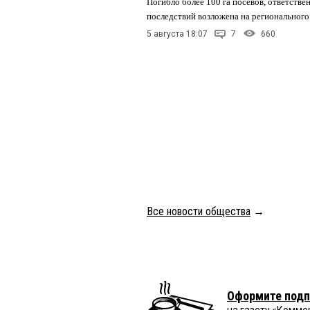
Погибло более 100 га посевов, ответстве
последствий возложена на регионального
5 августа 18:07
7
660
Все новости общества
→
Оформите подп
на газету «Комме