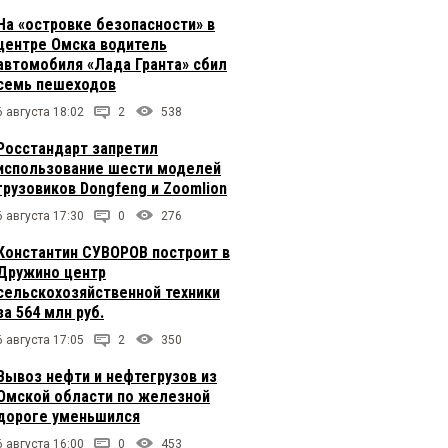
На «островке безопасности» в
центре Омска водитель
автомобиля «Лада Гранта» сбил
семь пешеходов
6 августа 18:02
2
538
Росстандарт запретил
использование шести моделей
грузовиков Dongfeng и Zoomlion
6 августа 17:30
0
276
Константин СУВОРОВ построит в
Дружино центр
сельскохозяйственной техники
за 564 млн руб.
6 августа 17:05
2
350
Вывоз нефти и нефтегрузов из
Омской области по железной
дороге уменьшился
6 августа 16:00
0
453