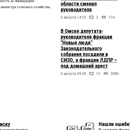
нность за ликвидацию
области сменил
 министра сельского хозяйства.
руководителя
5 августа 14:23
2
774
В Омске депутата-
руководителя фракции
"Новые люди"
Законодательного
собрания посадили в
СИЗО, а фракции ЛДПР –
под домашний арест
5 августа 09:00
13
2080
иску
Нашли ошибк
рческие вести»
Выделите фрагм