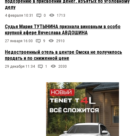
подозрению в присвоении денег, изъятых по уголовному
делу
4 февраля 10:31
0
1713
Судья Мария ТУТЫНИНА признала виновным в особо
крупной афере Вячеслава АВДОШИНА
27 января 16:00
9
2910
Недостроенный отель в центре Омска не получилось
продать и по сниженной цене
29 декабря 11:34
1
2030