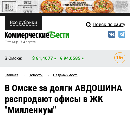
Все рубрики
Поиск по сайту
ПОЛИТИКА
Свежий выпуск
Медиа
ФИНАНСЫ
Пятница, 7 Августа
Кто есть кто
НЕДВИЖИМОСТЬ
В Омске:
$ 81,4077
€ 94,0585
Интервью
БИЗНЕС
Главная
→
Новости
→
Недвижимость
Мнения
ОБЩЕСТВО
В Омске за долги АВДОШИНА
Рейтинги
ЗАКОН
распродают офисы в ЖК
Блоги
НОВОСТИ КОМПАНИЙ
"Миллениум"
Архив
ПРОИСШЕСТВИЯ