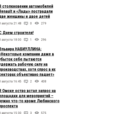
В столкновении автомобилей
Renault и «Лады» пострадали
две женщины и двое детей
8 августа 21:48
0
279
С Днем строителя!
8 августа 18:00
1
296
Эльвира НАБИУЛЛИНА:
«Некоторые компании даже в
убыток себе пытаются
удержать рабочую силу на
производствах, хотя спрос в их
секторах объективно падает»
8 августа 16:45
2
408
В Омске остро встал запрос на
площадки для мероприятий –
нужно что-то кроме Любинского
проспекта
8 августа 15:30
3
575