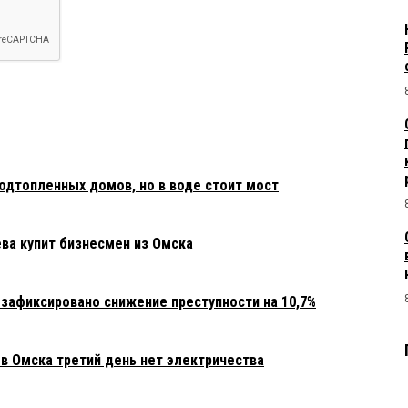
одтопленных домов, но в воде стоит мост
ва купит бизнесмен из Омска
 зафиксировано снижение преступности на 10,7%
в Омска третий день нет электричества