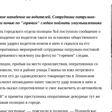
йное нападение на водителей. Сотрудники патрульно-
и ночью по "горячим" следам поймать злоумышленника
сть городского отдела полиции №4 поступило сообщение о
ападение на водителя такси на остановке общественного
ник ударил водителя ножом в шею и скрылся на его
оперативных мероприятий сотрудники патрульно-постовой
еваемого мужчину (на фото) по "горячим" следам.
олиции, прибыв на место происшествия, оперативники со
овили, что в районе улицы Гашека он взял нетрезвого
езти его до садоводческого товарищества в Ленинском
, клиент неожиданно нанес таксисту удар ножом в шею и
ель оказал сопротивление и смог выскочить из автомобиля.
й" и приметы преступника оперативные дежурные тут же
ажам полиции в городе.
ьные постовые
, — пояснили в полиции.
— Полицейские