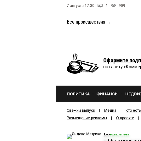
7 августа 17:30
4
909
Все происшествия
→
Оформите подп
на газету «Комме
ПОЛИТИКА
ФИНАНСЫ
НЕДВИ
Свежий выпуск
Медиа
Кто есть
Размещение рекламы
О проекте
kv
news.ru