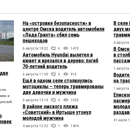
На «островке безопасности» в
В селе
центре Омска водитель автомобиля
двух м
«Лада Гранта» сбил семь
травми
пешеходов
4 августа
В Омск
6 августа 18:02
6
1470
Автомобиль Hyundai вылетел в
в столб
кювет и врезался в дерево: погиб
пасса
70-летний водитель
1 августа
 две
Водите
6 августа 11:55
0
916
Ещё в одном селе столкнулись
на тра
мотоциклы – теперь травмированы
1 августа
асти
две девочки и мужчина
Еписко
виях и
насмер
5 августа 13:19
0
1035
дителей.
В районе омского пляжа
молодо
«Советский» в Иртыше утонул
раздав
о
молодой мужчина
31 июля 1
ловек
4 августа 12:52
1
1404