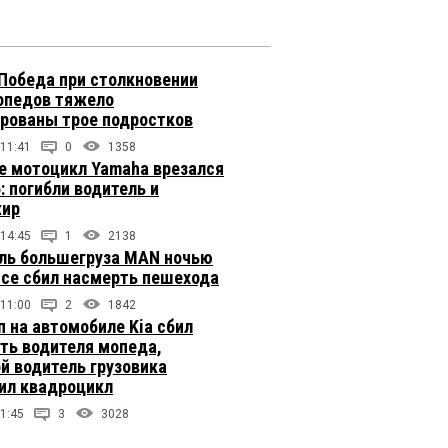
 Победа при столкновении
опедов тяжело
рованы трое подростков
 11:41
0
1358
е мотоцикл Yamaha врезался
: погибли водитель и
жир
 14:45
1
2138
ль большегруза MAN ночью
ссе сбил насмерть пешехода
 11:00
2
1842
п на автомобиле Kia сбил
ть водителя мопеда,
й водитель грузовика
ил квадроцикл
1:45
3
3028