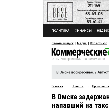
ПОЛИТИКА
ФИНАНСЫ
НЕДВИ
Свежий выпуск
Медиа
Кто есть кто
О том, что происходит на самом деле
В Омске воскресенье, 9 Август
Главная
→
Новости
→
Происшест
В Омске задержан
напавший на такс