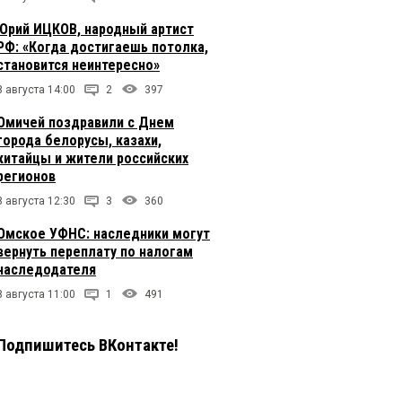
Юрий ИЦКОВ, народный артист
РФ: «Когда достигаешь потолка,
становится неинтересно»
8 августа 14:00
2
397
Омичей поздравили с Днем
города белорусы, казахи,
китайцы и жители российских
регионов
8 августа 12:30
3
360
Омское УФНС: наследники могут
вернуть переплату по налогам
наследодателя
8 августа 11:00
1
491
Подпишитесь ВКонтакте!