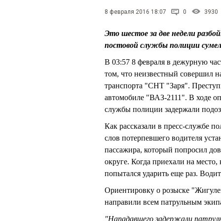
8 февраля 2016 18:07
0
3930
Это шестое за две недели разбо
постовой службы полиции сумел
В 03:57 8 февраля в дежурную ча
том, что неизвестный совершил н
транспорта "СНТ "Заря". Преступ
автомобиле "ВАЗ-2111". В ходе 
службы полиции задержали подозр
Как рассказали в пресс-службе п
слов потерпевшего водителя устан
пассажира, который попросил дов
округе. Когда приехали на место
попытался ударить еще раз. Водит
Ориентировку о розыске "Жигуле
направили всем патрульным экип
"Нападавшего задержали патрул