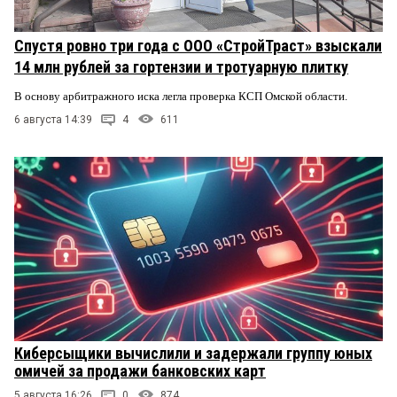
Спустя ровно три года с ООО «СтройТраст» взыскали
14 млн рублей за гортензии и тротуарную плитку
В основу арбитражного иска легла проверка КСП Омской области.
6 августа 14:39
4
611
Киберсыщики вычислили и задержали группу юных
омичей за продажи банковских карт
5 августа 16:26
0
874