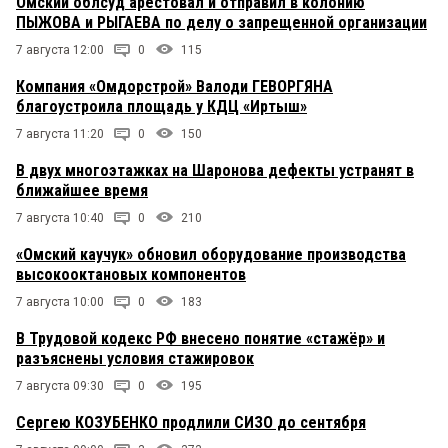
Омский облсуд арестовал и отправил в колонию
ПЫЖОВА и РЫГАЕВА по делу о запрещенной организации
7 августа 12:00
0
115
Компания «Омдорстрой» Валоди ГЕВОРГЯНА
благоустроила площадь у КДЦ «Иртыш»
7 августа 11:20
0
150
В двух многоэтажках на Шаронова дефекты устранят в
ближайшее время
7 августа 10:40
0
210
«Омский каучук» обновил оборудование производства
высокооктановых компонентов
7 августа 10:00
0
183
В Трудовой кодекс РФ внесено понятие «стажёр» и
разъяснены условия стажировок
7 августа 09:30
0
195
Сергею КОЗУБЕНКО продлили СИЗО до сентября