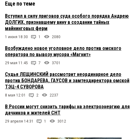
Еще по теме
Вступил в силу приговор суда особого порядка Андрею
ДОЛГИХ, признавшему вину в создании тайных
майнинговых ферм
1 июня 18:30
1
2080
Возбуждено новое уголовное дело против омского
оператора по вывозу мусора «Магнит»
29 мая 11:45
7
3701
Судья ЛЕЩИНСКИЙ рассмотрит неординарное дело
против БОНДАРЕВА, ГАУСОВ и замтехдиректора омской
ТЭЦ-4 СУВОРОВА
8 мая 12:01
2
2237
В России могут снизить тарифы на электроэнергию для
дачников и жителей СНТ
29 апреля 14:31
1
3012