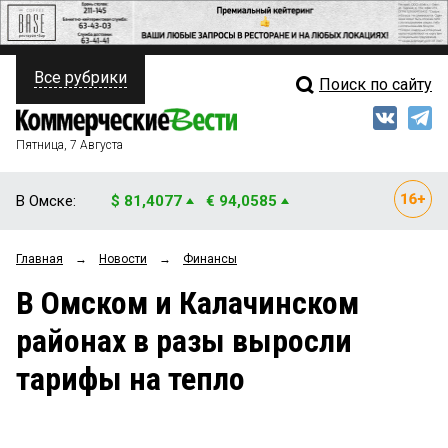
Все рубрики
Поиск по сайту
ПОЛИТИКА
Свежий выпуск
Медиа
ФИНАНСЫ
Пятница, 7 Августа
Кто есть кто
НЕДВИЖИМОСТЬ
В Омске:
$ 81,4077
€ 94,0585
Интервью
БИЗНЕС
Главная
→
Новости
→
Финансы
Мнения
ОБЩЕСТВО
В Омском и Калачинском
Рейтинги
ЗАКОН
районах в разы выросли
Блоги
НОВОСТИ КОМПАНИЙ
тарифы на тепло
Архив
ПРОИСШЕСТВИЯ