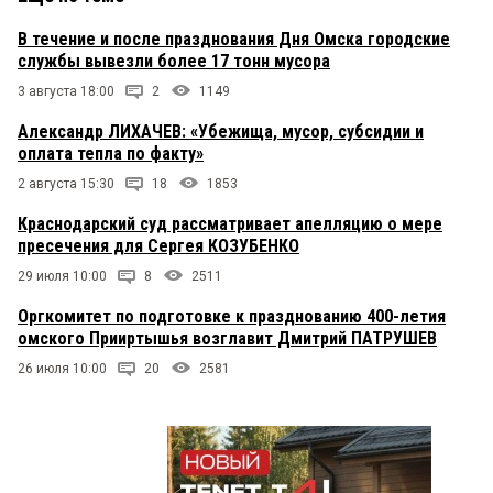
В течение и после празднования Дня Омска городские
службы вывезли более 17 тонн мусора
3 августа 18:00
2
1149
Александр ЛИХАЧЕВ: «Убежища, мусор, субсидии и
оплата тепла по факту»
2 августа 15:30
18
1853
Краснодарский суд рассматривает апелляцию о мере
пресечения для Сергея КОЗУБЕНКО
29 июля 10:00
8
2511
Оргкомитет по подготовке к празднованию 400-летия
омского Прииртышья возглавит Дмитрий ПАТРУШЕВ
26 июля 10:00
20
2581