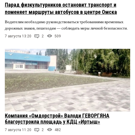
Парад физкультурников остановит транспорт и
поменяет маршруты автобусов в центре Омска
Водителям необходимо руководствоваться требованиями временных
дорожных знаков, пешеходам — соблюдать меры личной безопасности.
7 августа 13:20
2
509
Компания «Омдорстрой» Валоди ГЕВОРГЯНА
благоустроила площадь у КДЦ «Иртыш»
7 августа 11:20
2
482