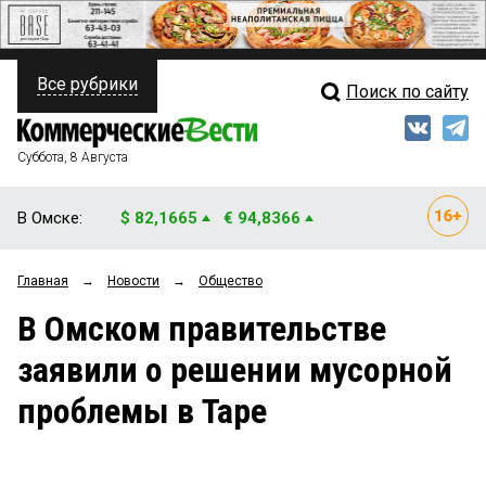
Все рубрики
Поиск по сайту
ПОЛИТИКА
Свежий выпуск
Медиа
ФИНАНСЫ
Суббота, 8 Августа
Кто есть кто
НЕДВИЖИМОСТЬ
В Омске:
$ 82,1665
€ 94,8366
Интервью
БИЗНЕС
Главная
→
Новости
→
Общество
Мнения
ОБЩЕСТВО
В Омском правительстве
Рейтинги
ЗАКОН
заявили о решении мусорной
Блоги
НОВОСТИ КОМПАНИЙ
проблемы в Таре
Архив
ПРОИСШЕСТВИЯ