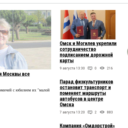
Омск и Могилев укрепили
сотрудничество
подписанием дорожной
карты
9 августа 13:30
0
216
я Москвы все
Парад физкультурников
остановит транспорт и
мичей с юбилеем их "малой
поменяет маршруты
автобусов в центре
Омска
7 августа 13:20
2
883
Компания «Омдорстрой»