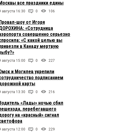
Москвы все праздники едины
9 августа 16:30
0
106
Провал-шоу от Игоря
ДОРОХИНА: «Сотрудница
аэропорта совершенно серьезно
спросила: «С какой целью вы
привезли в Канаду мертвую
рыбу?»
9 августа 15:00
0
227
Омск и Могилев укрепили
сотрудничество подписанием
дорожной карты
9 августа 13:30
0
216
Водитель «Лады» ночью сбил
пешехода, перебегавшего
дорогу на «красный» сигнал
светофора
9 августа 12:00
0
229