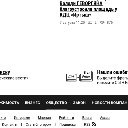
Валоди ГЕВОРГЯНА
благоустроила площадь у
КДЦ «Иртыш»
7 августа 11:20
2
876
иску
Нашли ошибк
рческие вести»
Выделите фрагм
нажмите Ctrl + E
ЖИМОСТЬ
БИЗНЕС
ОБЩЕСТВО
ЗАКОН
НОВОСТИ КОМПАН
 кто
Интервью
Мнения
Рейтинги
Блоги
Архив
Контакты
Стать блогером
Подписка
RSS