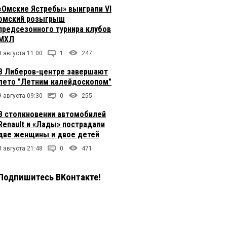
«Омские Ястребы» выиграли VI
омский розыгрыш
предсезонного турнира клубов
МХЛ
9 августа 11:00
1
247
В Либеров-центре завершают
лето "Летним калейдоскопом"
9 августа 09:30
0
255
В столкновении автомобилей
Renault и «Лады» пострадали
две женщины и двое детей
8 августа 21:48
0
471
Подпишитесь ВКонтакте!