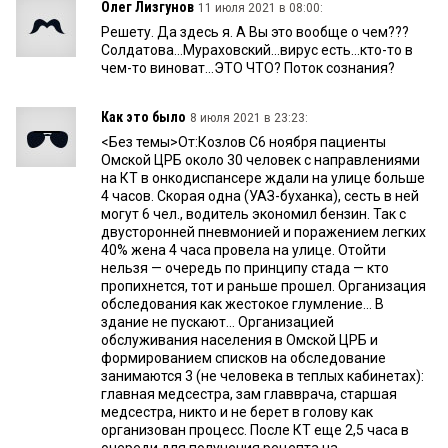
Олег Лизгунов
11 июля 2021 в 08:00:
Решету. Да здесь я. А Вы это вообще о чем???
Солдатова...Мураховский...вирус есть...кто-то в
чем-то виноват...ЭТО ЧТО? Поток сознания?
Как это было
8 июля 2021 в 23:23:
<Без темы>От:Козлов С6 ноября пациенты
Омской ЦРБ около 30 человек с направлениями
на КТ в онкодиспансере ждали на улице больше
4 часов. Скорая одна (УАЗ-буханка), сесть в ней
могут 6 чел., водитель экономил бензин. Так с
двусторонней пневмонией и поражением легких
40% жена 4 часа провела на улице. Отойти
нельзя — очередь по принципу стада — кто
пропихнется, тот и раньше прошел. Организация
обследования как жестокое глумление... В
здание не пускают... Организацией
обслуживания населения в Омской ЦРБ и
формированием списков на обследование
занимаются 3 (не человека в теплых кабинетах):
главная медсестра, зам главврача, старшая
медсестра, никто и не берет в голову как
организован процесс. После КТ еще 2,5 часа в