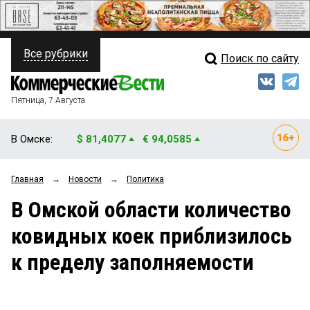
Все рубрики
Поиск по сайту
ПОЛИТИКА
Свежий выпуск
Медиа
ФИНАНСЫ
Пятница, 7 Августа
Кто есть кто
НЕДВИЖИМОСТЬ
В Омске:
$ 81,4077
€ 94,0585
Интервью
БИЗНЕС
Главная
→
Новости
→
Политика
Мнения
ОБЩЕСТВО
В Омской области количество
Рейтинги
ЗАКОН
ковидных коек приблизилось
Блоги
НОВОСТИ КОМПАНИЙ
к пределу заполняемости
Архив
ПРОИСШЕСТВИЯ