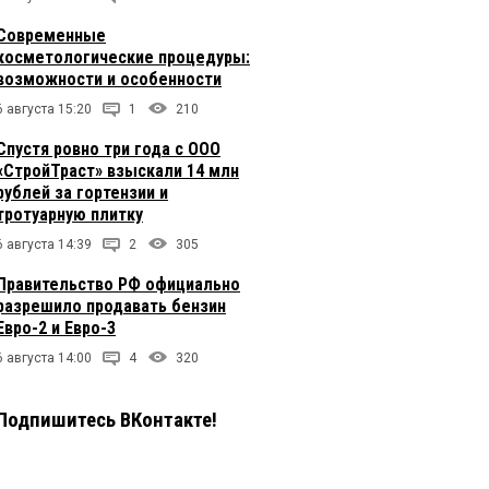
Современные
косметологические процедуры:
возможности и особенности
6 августа 15:20
1
210
Спустя ровно три года с ООО
«СтройТраст» взыскали 14 млн
рублей за гортензии и
тротуарную плитку
6 августа 14:39
2
305
Правительство РФ официально
разрешило продавать бензин
Евро-2 и Евро-3
6 августа 14:00
4
320
Подпишитесь ВКонтакте!