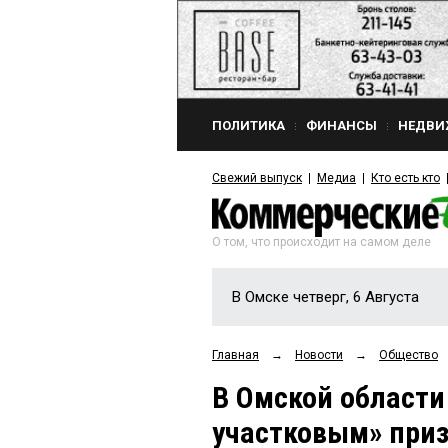
ПОЛИТИКА
ФИНАНСЫ
НЕДВИ
Свежий выпуск
Медиа
Кто есть кто
О том, что происходит на самом деле
В Омске четверг, 6 Августа
Главная
→
Новости
→
Общество
В Омской област
участковым» при