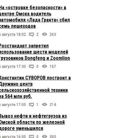
На «островке безопасности» в
центре Омска водитель
автомобиля «Лада Гранта» сбил
семь пешеходов
6 августа 18:02
2
263
Росстандарт запретил
использование шести моделей
грузовиков Dongfeng и Zoomlion
6 августа 17:30
0
167
Константин СУВОРОВ построит в
Дружино центр
сельскохозяйственной техники
за 564 млн руб.
6 августа 17:05
1
214
Вывоз нефти и нефтегрузов из
Омской области по железной
дороге уменьшился
6 августа 16:00
0
303