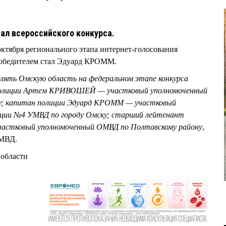
ал всероссийского конкурса.
октября регионального этапа интернет-голосования
победителем стал Эдуард КРОММ.
ять Омскую область на федеральном этапе конкурса
 полиции Артем КРИВОШЕЙ — участковый уполномоченный
у; капитан полиции Эдуард КРОММ — участковый
иции №4 УМВД по городу Омску; старший лейтенант
частковый уполномоченный ОМВД по Полтавскому району
,
УМВД.
области