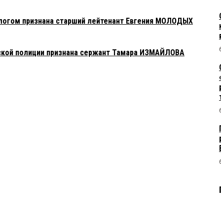
ологом признана старший лейтенант Евгения МОЛОДЫХ
ской полиции признана сержант Тамара ИЗМАЙЛОВА