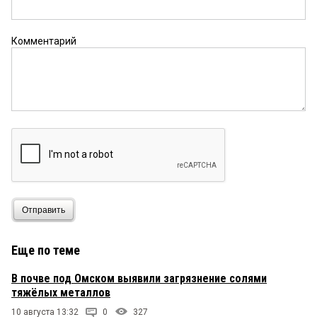
...а теперь представим: начальник полиции или
эксперт-криминалист не может хорошо работать,
не съев американской баранины; без литовского
Комментарий
сыра не может работать конструктор марсохода,
а без польского — оператор или ремонтник
«Воеводы», без испанского фрукта например
хирург-травматолог. всё встанет. в лучшем
случае.
Отправить
Еще по теме
В почве под Омском выявили загрязнение солями
тяжёлых металлов
10 августа 13:32
0
327