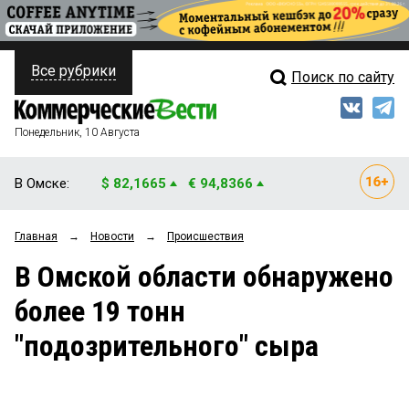
Все рубрики
Поиск по сайту
ПОЛИТИКА
Свежий выпуск
Медиа
ФИНАНСЫ
Понедельник, 10 Августа
Кто есть кто
НЕДВИЖИМОСТЬ
В Омске:
$ 82,1665
€ 94,8366
Интервью
БИЗНЕС
Главная
→
Новости
→
Происшествия
Мнения
ОБЩЕСТВО
В Омской области обнаружено
Рейтинги
ЗАКОН
более 19 тонн
Блоги
НОВОСТИ КОМПАНИЙ
"подозрительного" сыра
Архив
ПРОИСШЕСТВИЯ