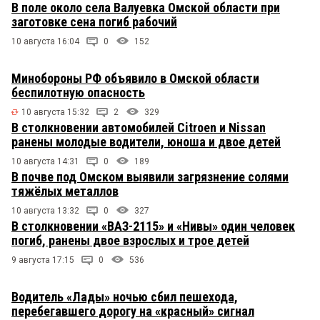
В поле около села Валуевка Омской области при
заготовке сена погиб рабочий
10 августа 16:04
0
152
Минобороны РФ объявило в Омской области
беспилотную опасность
10 августа 15:32
2
329
В столкновении автомобилей Citroen и Nissan
ранены молодые водители, юноша и двое детей
10 августа 14:31
0
189
В почве под Омском выявили загрязнение солями
тяжёлых металлов
10 августа 13:32
0
327
В столкновении «ВАЗ-2115» и «Нивы» один человек
погиб, ранены двое взрослых и трое детей
9 августа 17:15
0
536
Водитель «Лады» ночью сбил пешехода,
перебегавшего дорогу на «красный» сигнал