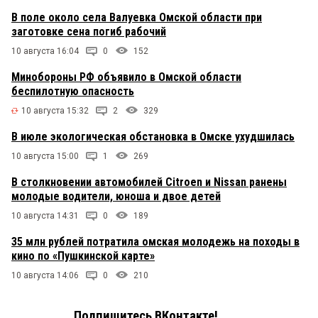
В поле около села Валуевка Омской области при
заготовке сена погиб рабочий
10 августа 16:04
0
152
Минобороны РФ объявило в Омской области
беспилотную опасность
10 августа 15:32
2
329
В июле экологическая обстановка в Омске ухудшилась
10 августа 15:00
1
269
В столкновении автомобилей Citroen и Nissan ранены
молодые водители, юноша и двое детей
10 августа 14:31
0
189
35 млн рублей потратила омская молодежь на походы в
кино по «Пушкинской карте»
10 августа 14:06
0
210
Подпишитесь ВКонтакте!