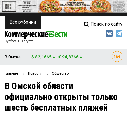
Все рубрики
Поиск по сайту
ПОЛИТИКА
Свежий выпуск
Медиа
ФИНАНСЫ
Суббота, 8 Августа
Кто есть кто
НЕДВИЖИМОСТЬ
В Омске:
$ 82,1665
€ 94,8366
Интервью
БИЗНЕС
Главная
→
Новости
→
Общество
Мнения
ОБЩЕСТВО
В Омской области
Рейтинги
ЗАКОН
официально открыты только
Блоги
НОВОСТИ КОМПАНИЙ
шесть бесплатных пляжей
Архив
ПРОИСШЕСТВИЯ