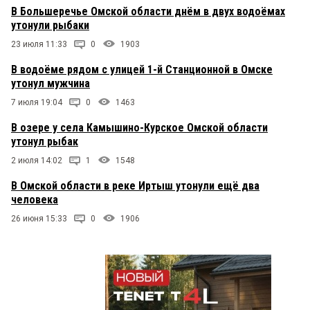
В Большеречье Омской области днём в двух водоёмах
утонули рыбаки
23 июля 11:33
0
1903
В водоёме рядом с улицей 1-й Станционной в Омске
утонул мужчина
7 июля 19:04
0
1463
В озере у села Камышино-Курское Омской области
утонул рыбак
2 июля 14:02
1
1548
В Омской области в реке Иртыш утонули ещё два
человека
26 июня 15:33
0
1906