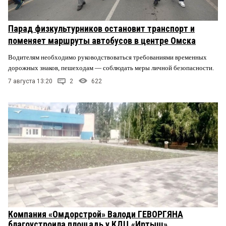
Парад физкультурников остановит транспорт и
поменяет маршруты автобусов в центре Омска
Водителям необходимо руководствоваться требованиями временных
дорожных знаков, пешеходам — соблюдать меры личной безопасности.
7 августа 13:20
2
622
Компания «Омдорстрой» Валоди ГЕВОРГЯНА
благоустроила площадь у КДЦ «Иртыш»