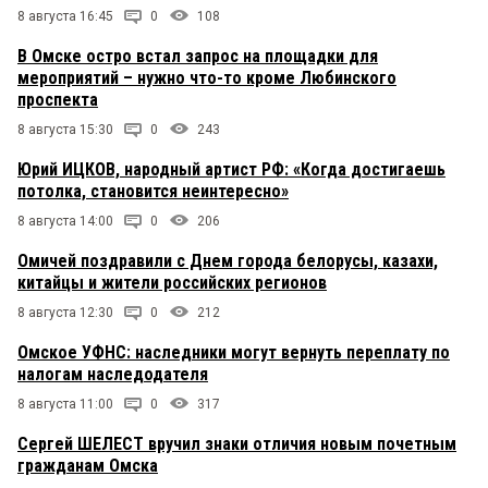
8 августа 16:45
0
108
В Омске остро встал запрос на площадки для
мероприятий – нужно что-то кроме Любинского
проспекта
8 августа 15:30
0
243
Юрий ИЦКОВ, народный артист РФ: «Когда достигаешь
потолка, становится неинтересно»
8 августа 14:00
0
206
Омичей поздравили с Днем города белорусы, казахи,
китайцы и жители российских регионов
8 августа 12:30
0
212
Омское УФНС: наследники могут вернуть переплату по
налогам наследодателя
8 августа 11:00
0
317
Сергей ШЕЛЕСТ вручил знаки отличия новым почетным
гражданам Омска