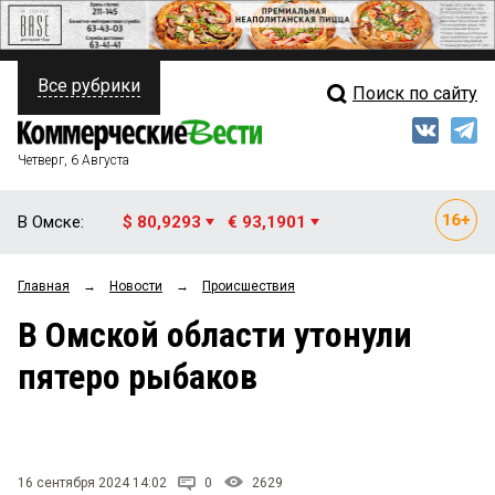
Все рубрики
Поиск по сайту
ПОЛИТИКА
Свежий выпуск
Медиа
ФИНАНСЫ
Четверг, 6 Августа
Кто есть кто
НЕДВИЖИМОСТЬ
В Омске:
$ 80,9293
€ 93,1901
Интервью
БИЗНЕС
Главная
→
Новости
→
Происшествия
Мнения
ОБЩЕСТВО
В Омской области утонули
Рейтинги
ЗАКОН
пятеро рыбаков
Блоги
НОВОСТИ КОМПАНИЙ
Архив
ПРОИСШЕСТВИЯ
16 сентября 2024 14:02
0
2629