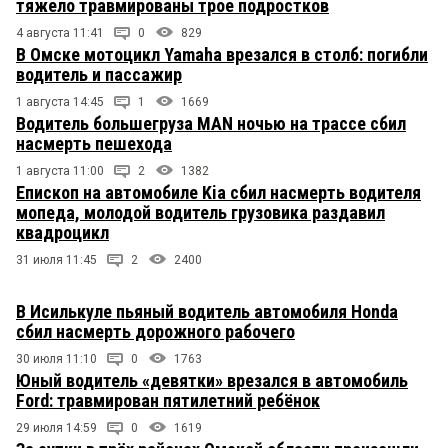
тяжело травмированы трое подростков
4 августа 11:41
0
829
В Омске мотоцикл Yamaha врезался в столб: погибли
водитель и пассажир
1 августа 14:45
1
1669
Водитель большегруза MAN ночью на трассе сбил
насмерть пешехода
1 августа 11:00
2
1382
Епископ на автомобиле Kia сбил насмерть водителя
мопеда, молодой водитель грузовика раздавил
квадроцикл
31 июля 11:45
2
2400
В Исилькуле пьяный водитель автомобиля Honda
сбил насмерть дорожного рабочего
30 июля 11:10
0
1763
Юный водитель «девятки» врезался в автомобиль
Ford: травмирован пятилетний ребёнок
29 июля 14:59
0
1619