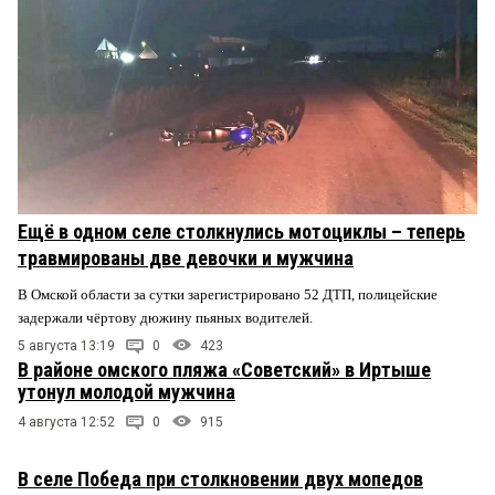
Ещё в одном селе столкнулись мотоциклы – теперь
травмированы две девочки и мужчина
В Омской области за сутки зарегистрировано 52 ДТП, полицейские
задержали чёртову дюжину пьяных водителей.
5 августа 13:19
0
423
В районе омского пляжа «Советский» в Иртыше
утонул молодой мужчина
4 августа 12:52
0
915
В селе Победа при столкновении двух мопедов