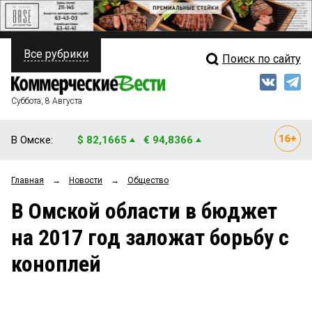
Все рубрики
Поиск по сайту
ПОЛИТИКА
Свежий выпуск
Медиа
ФИНАНСЫ
Суббота, 8 Августа
Кто есть кто
НЕДВИЖИМОСТЬ
В Омске:
$ 82,1665
€ 94,8366
Интервью
БИЗНЕС
Главная
→
Новости
→
Общество
Мнения
ОБЩЕСТВО
В Омской области в бюджет
Рейтинги
ЗАКОН
на 2017 год заложат борьбу с
Блоги
НОВОСТИ КОМПАНИЙ
коноплей
Архив
ПРОИСШЕСТВИЯ