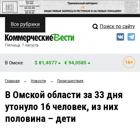
Все рубрики
Поиск по сайту
ПОЛИТИКА
Свежий выпуск
Медиа
ФИНАНСЫ
Пятница, 7 Августа
Кто есть кто
НЕДВИЖИМОСТЬ
В Омске:
$ 81,4077
€ 94,0585
Интервью
БИЗНЕС
Главная
→
Новости
→
Происшествия
Мнения
ОБЩЕСТВО
В Омской области за 33 дня
Рейтинги
ЗАКОН
утонуло 16 человек, из них
Блоги
НОВОСТИ КОМПАНИЙ
половина – дети
Архив
ПРОИСШЕСТВИЯ