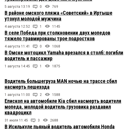
5 августа 13:19
0
769
В районе омского пляжа «Советский» в Иртыше
утонул молодой мужчина
4 августа 12:52
1
1145
В селе Победа при столкновении двух мопедов
тяжело травмированы трое подростков
4 августа 11:41
0
1068
В Омске мотоцикл Yamaha врезался в столб: погибли
водитель и пассажир
1 августа 14:45
1
1875
Водитель большегруза MAN ночью на трассе сбил
насмерть пешехода
1 августа 11:00
2
1588
Епископ на автомобиле Kia сбил насмерть водителя
мопеда, молодой водитель грузовика раздавил
квадроцикл
31 июля 11:45
3
2688
В Исилькуле пьяный водитель автомобиля Honda