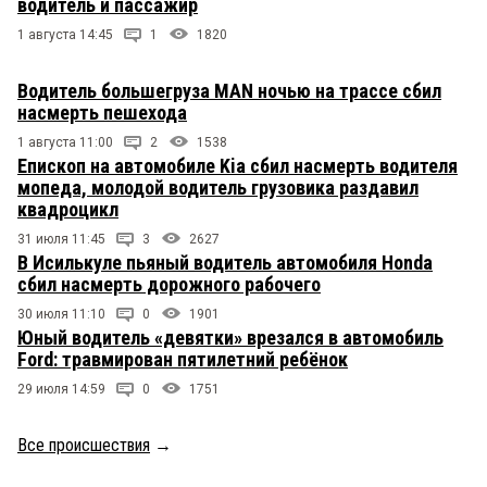
водитель и пассажир
1 августа 14:45
1
1820
Водитель большегруза MAN ночью на трассе сбил
насмерть пешехода
1 августа 11:00
2
1538
Епископ на автомобиле Kia сбил насмерть водителя
мопеда, молодой водитель грузовика раздавил
квадроцикл
31 июля 11:45
3
2627
В Исилькуле пьяный водитель автомобиля Honda
сбил насмерть дорожного рабочего
30 июля 11:10
0
1901
Юный водитель «девятки» врезался в автомобиль
Ford: травмирован пятилетний ребёнок
29 июля 14:59
0
1751
Все происшествия
→