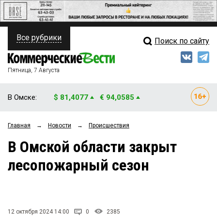
Все рубрики
Поиск по сайту
ПОЛИТИКА
Свежий выпуск
Медиа
ФИНАНСЫ
Пятница, 7 Августа
Кто есть кто
НЕДВИЖИМОСТЬ
В Омске:
$ 81,4077
€ 94,0585
Интервью
БИЗНЕС
Главная
→
Новости
→
Происшествия
Мнения
ОБЩЕСТВО
В Омской области закрыт
Рейтинги
ЗАКОН
лесопожарный сезон
Блоги
НОВОСТИ КОМПАНИЙ
Архив
ПРОИСШЕСТВИЯ
12 октября 2024 14:00
0
2385