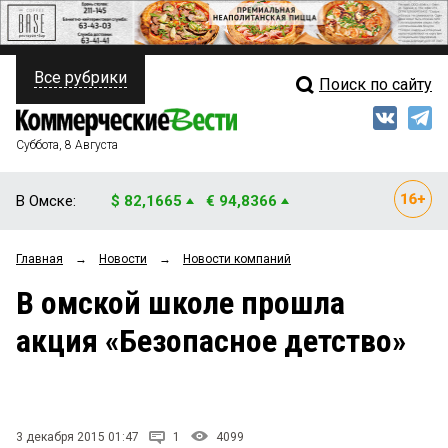
Все рубрики
Поиск по сайту
ПОЛИТИКА
Свежий выпуск
Медиа
ФИНАНСЫ
Суббота, 8 Августа
Кто есть кто
НЕДВИЖИМОСТЬ
В Омске:
$ 82,1665
€ 94,8366
Интервью
БИЗНЕС
Главная
→
Новости
→
Новости компаний
Мнения
ОБЩЕСТВО
В омской школе прошла
Рейтинги
ЗАКОН
акция «Безопасное детство»
Блоги
НОВОСТИ КОМПАНИЙ
Архив
ПРОИСШЕСТВИЯ
3 декабря 2015 01:47
1
4099