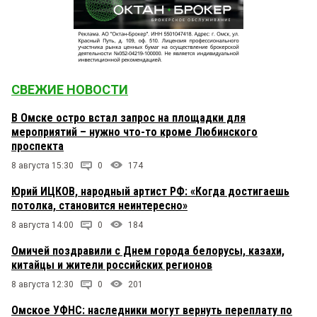
СВЕЖИЕ НОВОСТИ
В Омске остро встал запрос на площадки для
мероприятий – нужно что-то кроме Любинского
проспекта
8 августа 15:30
0
174
Юрий ИЦКОВ, народный артист РФ: «Когда достигаешь
потолка, становится неинтересно»
8 августа 14:00
0
184
Омичей поздравили с Днем города белорусы, казахи,
китайцы и жители российских регионов
8 августа 12:30
0
201
Омское УФНС: наследники могут вернуть переплату по