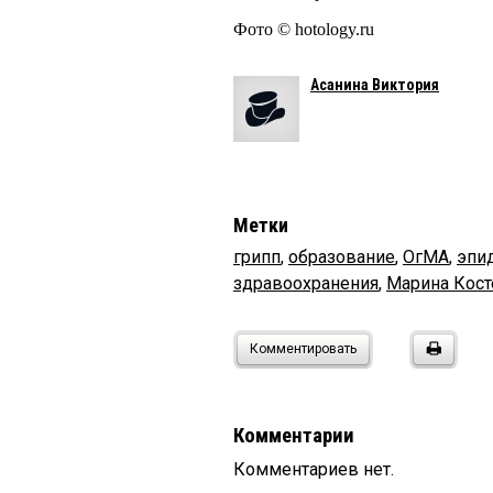
Фото © hotology.ru
Асанина Виктория
Метки
грипп
,
образование
,
ОгМА
,
эпи
здравоохранения
,
Марина Кост
Комментировать
Комментарии
Комментариев нет.