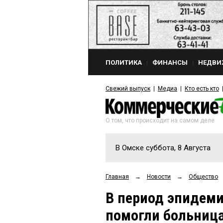
ПОЛИТИКА
ФИНАНСЫ
НЕДВИ
Свежий выпуск
Медиа
Кто есть кто
О том, что происходит на самом деле
В Омске суббота, 8 Августа
Главная
→
Новости
→
Общество
В период эпидем
помогли больниц