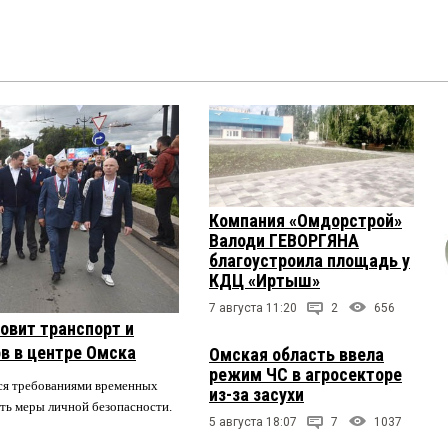
Компания «Омдорстрой»
Валоди ГЕВОРГЯНА
благоустроила площадь у
КДЦ «Иртыш»
7 августа 11:20
2
656
овит транспорт и
в в центре Омска
Омская область ввела
режим ЧС в агросекторе
ся требованиями временных
из-за засухи
ть меры личной безопасности.
5 августа 18:07
7
1037