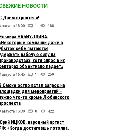
СВЕЖИЕ НОВОСТИ
С Днем строителя!
8 августа 18:00
1
188
Эльвира НАБИУЛЛИНА:
«Некоторые компании даже в
убыток себе пытаются
удержать рабочую силу на
производствах, хотя спрос в их
секторах объективно падает»
8 августа 16:45
1
259
В Омске остро встал запрос на
площадки для мероприятий –
нужно что-то кроме Любинского
проспекта
8 августа 15:30
0
422
Юрий ИЦКОВ, народный артист
РФ: «Когда достигаешь потолка,