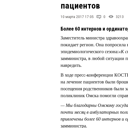
пациентов
10 марта 2017 17:05
0
3213
Более 60 интернов и ординат
Заместитель министра здравоох
покидает регион. Она попросила 
эпидемиологического сезона:
«К с
замминистра, в любой ситуации п
навредить.
В ходе пресс-конференции КОСТЕ
на лечение пациентов были броше
посещения родственников были з
поликлиник Омска помогли справ
— Мы благодарны Омскому госуда
почти месяц в амбулаторных поли
привлечены более 60 интернов и 
замминистра.