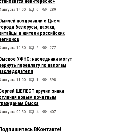
становится неинтересно»
8 августа 14:00
0
289
Омичей поздравили с Днем
города белорусы, казахи,
китайцы и жители российских
регионов
8 августа 12:30
2
277
Омское УФНС: наследники могут
вернуть переплату по налогам
наследодателя
8 августа 11:00
1
398
Сергей ШЕЛЕСТ вручил знаки
отличия новым почетным
гражданам Омска
8 августа 09:30
4
407
Подпишитесь ВКонтакте!