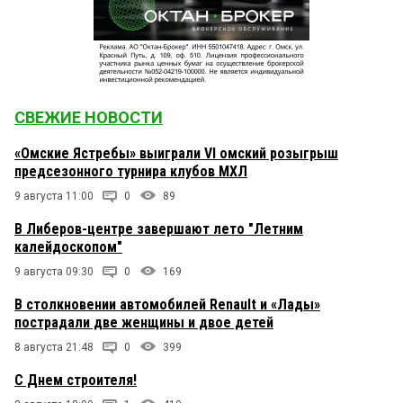
СВЕЖИЕ НОВОСТИ
«Омские Ястребы» выиграли VI омский розыгрыш
предсезонного турнира клубов МХЛ
9 августа 11:00
0
89
В Либеров-центре завершают лето "Летним
калейдоскопом"
9 августа 09:30
0
169
В столкновении автомобилей Renault и «Лады»
пострадали две женщины и двое детей
8 августа 21:48
0
399
С Днем строителя!