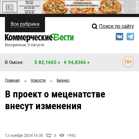
Все рубрики
Поиск по сайту
ПОЛИТИКА
Свежий выпуск
Медиа
ФИНАНСЫ
Воскресенье, 9 Августа
Кто есть кто
НЕДВИЖИМОСТЬ
В Омске:
$ 82,1665
€ 94,8366
Интервью
БИЗНЕС
Главная
→
Новости
→
Бизнес
Мнения
ОБЩЕСТВО
В проект о меценатстве
Рейтинги
ЗАКОН
внесут изменения
Блоги
НОВОСТИ КОМПАНИЙ
Архив
ПРОИСШЕСТВИЯ
12 ноября 2024 16:30
3
1992