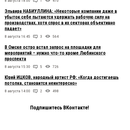
8 августа 18:00
1
410
Эльвира НАБИУЛЛИНА: «Некоторые компании даже в
убыток себе пытаются удержать рабочую силу на
производствах, хотя спрос в их секторах объективно
падает»
8 августа 16:45
3
564
В Омске остро встал запрос на площадки для
мероприятий – нужно что-то кроме Любинского
проспекта
8 августа 15:30
5
726
Юрий ИЦКОВ, народный артист РФ: «Когда достигаешь
потолка, становится неинтересно»
8 августа 14:00
2
498
Подпишитесь ВКонтакте!