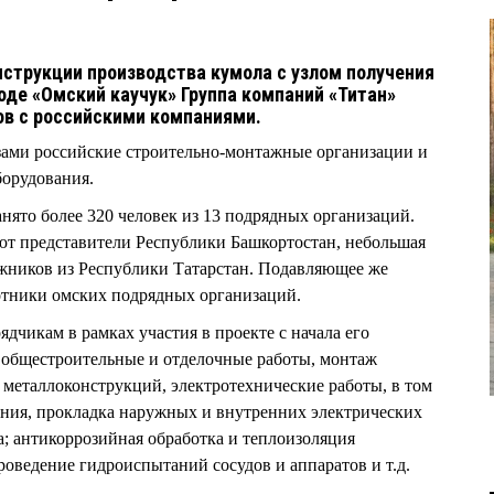
нструкции производства кумола с узлом получения
оде «Омский каучук» Группа компаний «Титан»
ов с российскими компаниями.
зами российские строительно-монтажные организации и
борудования.
нято более 320 человек из 13 подрядных организаций.
ют представители Республики Башкортостан, небольшая
ажников из Республики Татарстан. Подавляющее же
отники омских подрядных организаций.
ядчикам в рамках участия в проекте с начала его
 общестроительные и отделочные работы, монтаж
 металлоконструкций, электротехнические работы, в том
ания, прокладка наружных и внутренних электрических
а; антикоррозийная обработка и теплоизоляция
роведение гидроиспытаний сосудов и аппаратов и т.д.