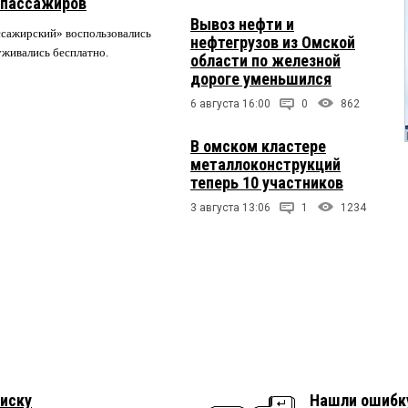
 пассажиров
Вывоз нефти и
ссажирский» воспользовались
нефтегрузов из Омской
луживались бесплатно.
области по железной
дороге уменьшился
6 августа 16:00
0
862
В омском кластере
металлоконструкций
теперь 10 участников
3 августа 13:06
1
1234
иску
Нашли ошибк