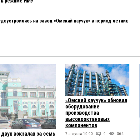
т в режиме НМУ
доустроились на завод «Омский каучук» в период летних
«Омский каучук» обновил
оборудование
производства
высокооктановых
компонентов
двух вокзалах за семь
7 августа 10:00
0
364