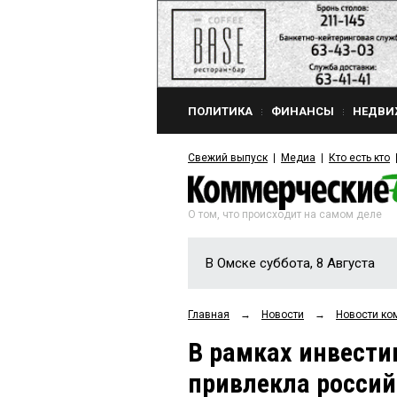
ПОЛИТИКА
ФИНАНСЫ
НЕДВИ
Свежий выпуск
Медиа
Кто есть кто
О том, что происходит на самом деле
В Омске суббота, 8 Августа
Главная
→
Новости
→
Новости ко
В рамках инвести
привлекла россий