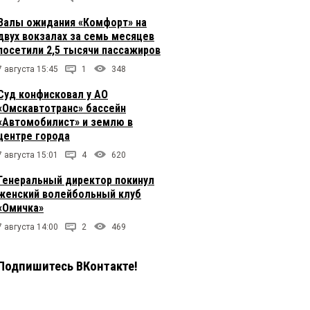
Залы ожидания «Комфорт» на
двух вокзалах за семь месяцев
посетили 2,5 тысячи пассажиров
7 августа 15:45
1
348
Суд конфисковал у АО
«Омскавтотранс» бассейн
«Автомобилист» и землю в
центре города
7 августа 15:01
4
620
Генеральный директор покинул
женский волейбольный клуб
«Омичка»
7 августа 14:00
2
469
Подпишитесь ВКонтакте!