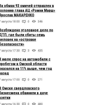
За обман 93 омичей отправлен в
колонию глава АЦ «Ромни Марш»
Ярослав МАКАРЕНКО
7 августа 18:00
0
346
Возбуждено уголовное дело по
ДТП, где были сбиты семь
человек на «островке
безопасности»
7 августа 17:30
3
435
В июле спрос на автомобили с
пробегом в Омской области
оказался на 11% выше, чем год
назад
7 августа 17:00
0
271
В Омске свердловского
бизнесмена обвинили в даче
взятки
7 августа 16:30
0
480