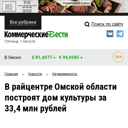
Все рубрики
Поиск по сайту
ПОЛИТИКА
Свежий выпуск
Медиа
ФИНАНСЫ
Пятница, 7 Августа
Кто есть кто
НЕДВИЖИМОСТЬ
В Омске:
$ 81,4077
€ 94,0585
Интервью
БИЗНЕС
Главная
→
Новости
→
Недвижимость
Мнения
ОБЩЕСТВО
В райцентре Омской области
Рейтинги
ЗАКОН
построят дом культуры за
Блоги
НОВОСТИ КОМПАНИЙ
33,4 млн рублей
Архив
ПРОИСШЕСТВИЯ