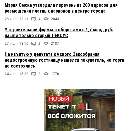
Мэрия Омска утвердила перечень из 200 адресов для
размещения платных парковок в центре города
28 июля 12:11
4
2043
У строительной фирмы с оборотами в 1,7 млрд руб.
нашли только старый ЛЕКСУС
27 июля 18:10
2
2187
На изъятую у депутата омского Заксобрания
недостроенную гостиницу нашёлся покупатель, но торги
не состоялись
24 июля 15:30
2
1778