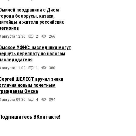
Омичей поздравили с Днем
города белорусы, казахи,
китайцы и жители российских
регионов
8 августа 12:30
2
266
Омское УФНС: наследники могут
вернуть переплату по налогам
наследодателя
8 августа 11:00
1
380
Сергей ШЕЛЕСТ вручил знаки
отличия новым почетным
гражданам Омска
8 августа 09:30
4
394
Подпишитесь ВКонтакте!