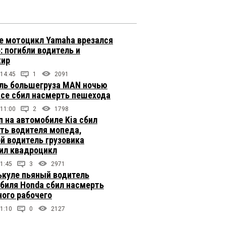
е мотоцикл Yamaha врезался
: погибли водитель и
жир
 14:45
1
2091
ль большегруза MAN ночью
ссе сбил насмерть пешехода
 11:00
2
1798
п на автомобиле Kia сбил
ть водителя мопеда,
й водитель грузовика
ил квадроцикл
1:45
3
2971
ькуле пьяный водитель
биля Honda сбил насмерть
ого рабочего
1:10
0
2127