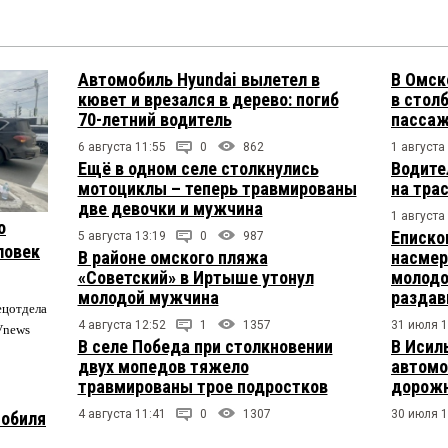
Автомобиль Hyundai вылетел в
В Омск
кювет и врезался в дерево: погиб
в столб
70-летний водитель
пасса
6 августа 11:55
0
862
1 августа
Ещё в одном селе столкнулись
Водите
мотоциклы – теперь травмированы
на тра
две девочки и мужчина
1 августа
о
Еписко
5 августа 13:19
0
987
ловек
В районе омского пляжа
насмер
«Советский» в Иртыше утонул
молодо
молодой мужчина
раздав
ецотдела
4 августа 12:52
1
1357
31 июля 1
Vnews
В селе Победа при столкновении
В Исил
двух мопедов тяжело
автомо
травмированы трое подростков
дорожн
4 августа 11:41
0
1307
30 июля 1
мобиля