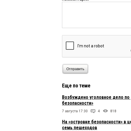
Отправить
Еще по теме
Возбуждено уголовное дело по 
безопасности»
7 августа 17:30
4
818
На «островке безопасности» в ц
семь пешеходов