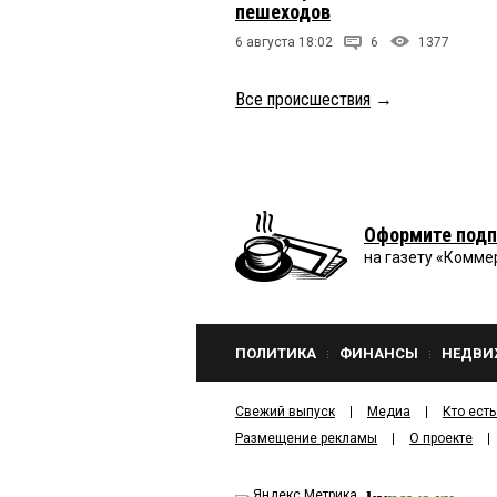
пешеходов
6 августа 18:02
6
1377
Все происшествия
→
Оформите подп
на газету «Комме
ПОЛИТИКА
ФИНАНСЫ
НЕДВИ
Свежий выпуск
Медиа
Кто есть
Размещение рекламы
О проекте