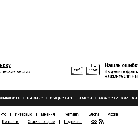
иску
Нашли ошибк
рческие вести»
Выделите фрагм
нажмите Ctrl + E
ЖИМОСТЬ
БИЗНЕС
ОБЩЕСТВО
ЗАКОН
НОВОСТИ КОМПАН
 кто
Интервью
Мнения
Рейтинги
Блоги
Архив
Контакты
Стать блогером
Подписка
RSS