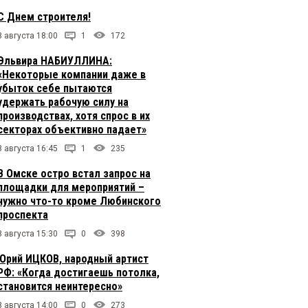
С Днем строителя!
8 августа 18:00
1
172
Эльвира НАБИУЛЛИНА:
«Некоторые компании даже в
убыток себе пытаются
удержать рабочую силу на
производствах, хотя спрос в их
секторах объективно падает»
8 августа 16:45
1
235
В Омске остро встал запрос на
площадки для мероприятий –
нужно что-то кроме Любинского
проспекта
8 августа 15:30
0
398
Юрий ИЦКОВ, народный артист
РФ: «Когда достигаешь потолка,
становится неинтересно»
8 августа 14:00
0
273