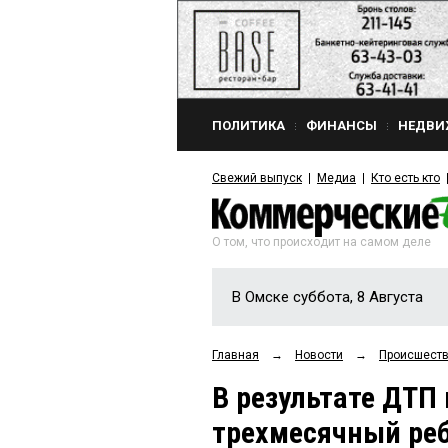
ПОЛИТИКА
ФИНАНСЫ
НЕДВИ
Свежий выпуск
Медиа
Кто есть кто
О том, что происходит на самом деле
В Омске суббота, 8 Августа
Главная
→
Новости
→
Происшест
В результате ДТП
трехмесячный ре