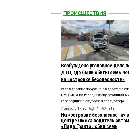
ПРОИСШЕСТВИЯ
Возбуждено уголовное дело п
ДТП, где были сбиты семь че
на «островке безопасности»
Расследование поручено следователю сп
СУ УМВД по городу Омску, уточнили K
собеседники в следкоме и прокуратуре.
7 августа 17:30
4
818
На «островке безопасности» в
центре Омска водитель авто
«Лада Гранта» сбил семь