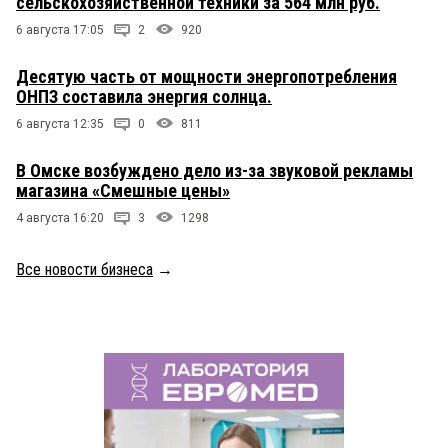
сельскохозяйственной техники за 564 млн руб.
6 августа 17:05
2
920
Десятую часть от мощности энергопотребления
ОНПЗ составила энергия солнца.
6 августа 12:35
0
811
В Омске возбуждено дело из-за звуковой рекламы
магазина «Смешные цены»
4 августа 16:20
3
1298
Все новости бизнеса
→