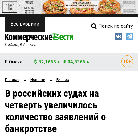
Все рубрики
Поиск по сайту
ПОЛИТИКА
Свежий выпуск
Медиа
ФИНАНСЫ
Суббота, 8 Августа
Кто есть кто
НЕДВИЖИМОСТЬ
В Омске:
$ 82,1665
€ 94,8366
Интервью
БИЗНЕС
Главная
→
Новости
→
Бизнес
Мнения
ОБЩЕСТВО
В российских судах на
Рейтинги
ЗАКОН
четверть увеличилось
Блоги
НОВОСТИ КОМПАНИЙ
количество заявлений о
Архив
ПРОИСШЕСТВИЯ
банкротстве