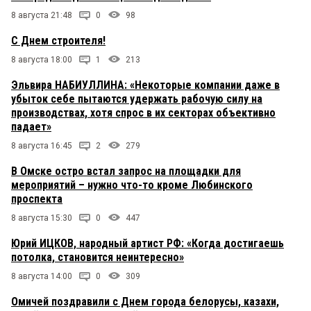
8 августа 21:48
0
98
С Днем строителя!
8 августа 18:00
1
213
Эльвира НАБИУЛЛИНА: «Некоторые компании даже в
убыток себе пытаются удержать рабочую силу на
производствах, хотя спрос в их секторах объективно
падает»
8 августа 16:45
2
279
В Омске остро встал запрос на площадки для
мероприятий – нужно что-то кроме Любинского
проспекта
8 августа 15:30
0
447
Юрий ИЦКОВ, народный артист РФ: «Когда достигаешь
потолка, становится неинтересно»
8 августа 14:00
0
309
Омичей поздравили с Днем города белорусы, казахи,