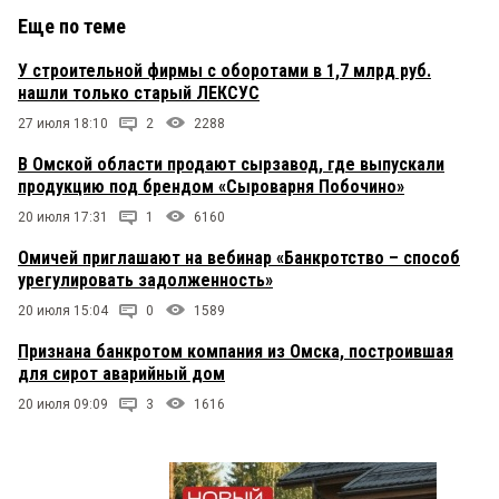
Еще по теме
У строительной фирмы с оборотами в 1,7 млрд руб.
нашли только старый ЛЕКСУС
27 июля 18:10
2
2288
В Омской области продают сырзавод, где выпускали
продукцию под брендом «Сыроварня Побочино»
20 июля 17:31
1
6160
Омичей приглашают на вебинар «Банкротство – способ
урегулировать задолженность»
20 июля 15:04
0
1589
Признана банкротом компания из Омска, построившая
для сирот аварийный дом
20 июля 09:09
3
1616