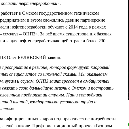
в области нефтепереработки
».
 работает в Омском государственном техническом
предприятием и вузом сложились давние партнерские
асли нефтепереработки обучают с 2014 года в рамках
ссуз/вуз – ОНПЗ». За всё время существования базовая
овила для нефтеперерабатывающей отрасли более 230
 НПЗ Олег БЕЛЯВСКИЙ заявил:
 предприятие в регионе, которое формирует кадровый
нных специалистов со школьной скамьи. Мы оказываем
, вузам и ссузам. ОНПЗ заинтересован в амбициозных
 связать свою дальнейшую жизнь с Омском и построить
нологичном предприятии страны. Наши сотрудники
отной платой, комфортными условиями труда и
акетом
».
квалифицированных кадров под практические потребности
зе, а ещё в школе. Профориентационный проект «Газпром