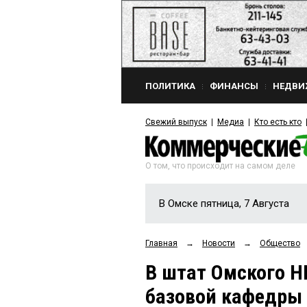
ПОЛИТИКА
ФИНАНСЫ
НЕДВИ
Свежий выпуск
Медиа
Кто есть кто
О том, что происходит на самом деле
В Омске пятница, 7 Августа
Главная
→
Новости
→
Общество
В штат Омского Н
базовой кафедры