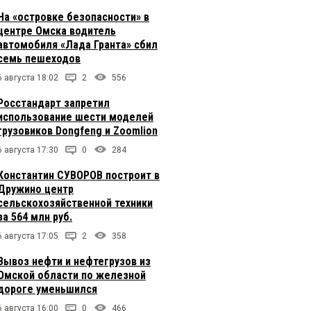
На «островке безопасности» в
центре Омска водитель
автомобиля «Лада Гранта» сбил
семь пешеходов
6 августа 18:02
2
556
Росстандарт запретил
использование шести моделей
грузовиков Dongfeng и Zoomlion
6 августа 17:30
0
284
Константин СУВОРОВ построит в
Дружино центр
сельскохозяйственной техники
за 564 млн руб.
6 августа 17:05
2
358
Вывоз нефти и нефтегрузов из
Омской области по железной
дороге уменьшился
6 августа 16:00
0
466