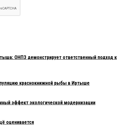
тыша: ОНПЗ демонстрирует ответственный подход к
опуляцию краснокнижной рыбы в Иртыше
емный эффект экологической модернизации
щё оценивается