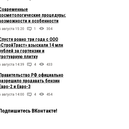
Современные
косметологические процедуры:
возможности и особенности
6 августа 15:20
1
304
Спустя ровно три года с ООО
«СтройТраст» взыскали 14 млн
рублей за гортензии и
тротуарную плитку
6 августа 14:39
4
433
Правительство РФ официально
разрешило продавать бензин
Евро-2 и Евро-3
6 августа 14:00
4
454
Подпишитесь ВКонтакте!