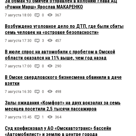
За обман 93 омичей отправлен в колонию глава АЦ
«Ромни Марш» Ярослав МАКАРЕНКО
7 августа 18:00
0
367
Возбуждено уголовное дело по ДТП, где были сбиты
семь человек на «островке безопасности»
7 августа 17:30
3
457
В июле спрос на автомобили с пробегом в Омской
области оказался на 11% выше, чем год назад
7 августа 17:00
0
290
В Омске свердловского бизнесмена обвинили в даче
взятки
7 августа 16:30
0
498
Залы ожидания «Комфорт» на двух вокзалах за семь
месяцев посетили 2,5 тысячи пассажиров
7 августа 15:45
1
364
Суд конфисковал у АО «Омскавтотранс» бассейн
«Автомобилист» и землю в центре города