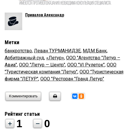
Привалов Александр
Метки
банкротство
,
Леван ТУРМАНИДЗЕ
,
МДМ Банк
,
Арбитражный суд
,
«Летур»
,
ООО "Агентство "Летур –
Авиа"
,
ООО "Летур — Центр"
,
ООО "VI Рулеток"
,
ООО
"Туристическая компания "Летур"
,
ООО "Туристическая
фирма "ЛЕТУР"
,
ООО "Ресторан "Гранд Летур"
Комментировать
Рейтинг статьи
1
0