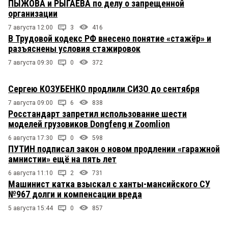
ПЫЖОВА и РЫГАЕВА по делу о запрещенной
организации
7 августа 12:00
3
416
В Трудовой кодекс РФ внесено понятие «стажёр» и
разъяснены условия стажировок
7 августа 09:30
0
372
Сергею КОЗУБЕНКО продлили СИЗО до сентября
7 августа 09:00
6
838
Росстандарт запретил использование шести
моделей грузовиков Dongfeng и Zoomlion
6 августа 17:30
0
598
ПУТИН подписал закон о новом продлении «гаражной
амнистии» ещё на пять лет
6 августа 11:10
2
731
Машинист катка взыскал с ханты-мансийского СУ
№967 долги и компенсации вреда
5 августа 15:44
0
857