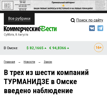
Все рубрики
Поиск по сайту
ПОЛИТИКА
Свежий выпуск
Медиа
ФИНАНСЫ
Суббота, 8 Августа
Кто есть кто
НЕДВИЖИМОСТЬ
В Омске:
$ 82,1665
€ 94,8366
Интервью
БИЗНЕС
Главная
→
Новости
→
Закон
Мнения
ОБЩЕСТВО
В трех из шести компаний
Рейтинги
ЗАКОН
ТУРМАНИДЗЕ в Омске
Блоги
НОВОСТИ КОМПАНИЙ
введено наблюдение
Архив
ПРОИСШЕСТВИЯ