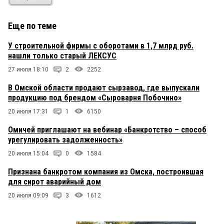
Еще по теме
У строительной фирмы с оборотами в 1,7 млрд руб.
нашли только старый ЛЕКСУС
27 июля 18:10
2
2252
В Омской области продают сырзавод, где выпускали
продукцию под брендом «Сыроварня Побочино»
20 июля 17:31
1
6150
Омичей приглашают на вебинар «Банкротство – способ
урегулировать задолженность»
20 июля 15:04
0
1584
Признана банкротом компания из Омска, построившая
для сирот аварийный дом
20 июля 09:09
3
1612