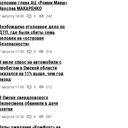
колонию глава АЦ «Ромни Марш»
Ярослав МАКАРЕНКО
7 августа 18:00
0
242
Возбуждено уголовное дело по
ДТП, где были сбиты семь
человек на «островке
безопасности»
7 августа 17:30
3
316
В июле спрос на автомобили с
пробегом в Омской области
оказался на 11% выше, чем год
назад
7 августа 17:00
0
212
В Омске свердловского
бизнесмена обвинили в даче
взятки
7 августа 16:30
0
387
Залы ожидания «Комфорт» на