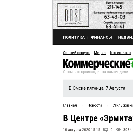
ПОЛИТИКА
ФИНАНСЫ
НЕДВИ
Свежий выпуск
Медиа
Кто есть кто
О том, что происходит на самом деле
В Омске пятница, 7 Августа
Главная
→
Новости
→
Стиль жизн
В Центре «Эрмита
10 августа 2020 15:15
0
3084