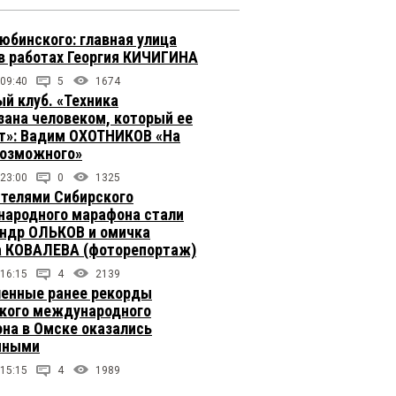
юбинского: главная улица
в работах Георгия КИЧИГИНА
 09:40
5
1674
й клуб. «Техника
зана человеком, который ее
т»: Вадим ОХОТНИКОВ «На
возможного»
 23:00
0
1325
телями Сибирского
ародного марафона стали
ндр ОЛЬКОВ и омичка
 КОВАЛЕВА (фоторепортаж)
 16:15
4
2139
енные ранее рекорды
кого международного
на в Омске оказались
чными
 15:15
4
1989