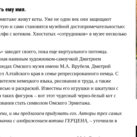
ь ему имя.
Эрмитаже живут коты. Уже не один век они защищают
стую и сами становятся музейной достопримечательностью:
елфи с котиком. Хвостатых «сотрудников» в музее несколько
 заводит своего, пока еще виртуального питомца.
нная наивным художником-самоучкой Дмитрием
ондах Омского музея имени М.А. Врубеля. Дмитрий
ел Алтайского края в семье репрессированного немца. С
чителем немецкого языка, рисования и труда, а также
писью и раскраской. Известны его игрушки и шкатулки с
 таких фигурок – вот этот чудесный черно-белый кот с
нования стать символом Омского Эрмитажа.
ени, и мы предлагаем придумать его. Авторы трех самых
значки с изображением котика ГЕРЦЕНА, –
уточнили в