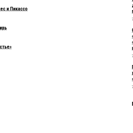
ес и Пикассо
ирь
стье»