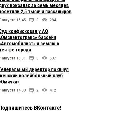
двух вокзалах за семь месяцев
посетили 2,5 тысячи пассажиров
7 августа 15:45
0
284
Суд конфисковал у АО
«Омскавтотранс» бассейн
«Автомобилист» и землю в
центре города
7 августа 15:01
0
537
Генеральный директор покинул
женский волейбольный клуб
«Омичка»
7 августа 14:00
2
412
Подпишитесь ВКонтакте!