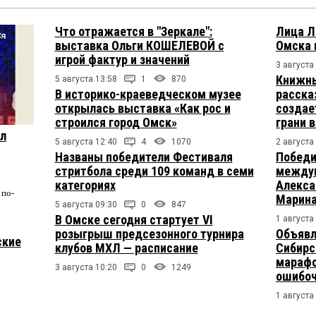
Что отражается в "Зеркале":
Лица Л
выставка Ольги КОШЕЛЕВОЙ с
Омска 
игрой фактур и значений
3 августа
Книжны
5 августа 13:58
1
870
В историко-краеведческом музее
расска
открылась выставка «Как рос и
создае
строился город Омск»
грани 
ул
5 августа 12:40
4
1070
2 августа
Названы победители Фестиваля
Победи
стритбола среди 109 команд в семи
междун
категориях
Алекса
по-
Марина
5 августа 09:30
0
847
В Омске сегодня стартует VI
1 августа
розыгрыш предсезонного турнира
Объявл
ские
клубов МХЛ — расписание
Сибирс
марафо
3 августа 10:20
0
1249
ошибо
1 августа