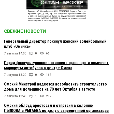
СВЕЖИЕ НОВОСТИ
Генеральный директор покинул женский волейбольный
клуб «Омичка»
7 августа 14:00
0
66
Парад физкультурников остановит транспорт и поменяет
маршруты автобусов в центре Омска
7 августа 13:20
0
163
Омский Минстрой надеется возобновить строительство
дома для дольщиков на 70 лет Октября в августе
7 августа 12:40
1
282
Омский облсуд арестовал и отправил в колонию
ПЫЖОВА и РЫГАЕВА по делу о запрещенной организации