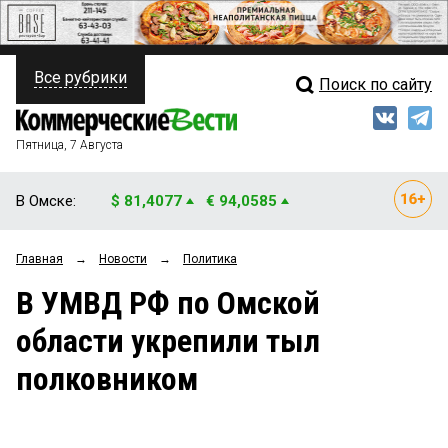
Все рубрики
Поиск по сайту
ПОЛИТИКА
Свежий выпуск
Медиа
ФИНАНСЫ
Пятница, 7 Августа
Кто есть кто
НЕДВИЖИМОСТЬ
В Омске:
$ 81,4077
€ 94,0585
Интервью
БИЗНЕС
Главная
→
Новости
→
Политика
Мнения
ОБЩЕСТВО
В УМВД РФ по Омской
Рейтинги
ЗАКОН
области укрепили тыл
Блоги
НОВОСТИ КОМПАНИЙ
полковником
Архив
ПРОИСШЕСТВИЯ