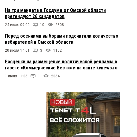
На три мандата в Госдуме от Омской области
претендуют 26 кандидатов
24 июля 09:00
10
2808
Перед осенними выборами подсчитали количество
избирателей в Омской области
20 июля 14:01
3
1102
Расценки на размещение политической рекламы в
газете «Коммерческие Вести» и на сайте kvnews.ru
1 июля 11:35
1
2354