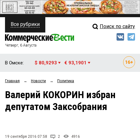
Все рубрики
Поиск по сайту
ПОЛИТИКА
Свежий выпуск
Медиа
ФИНАНСЫ
Четверг, 6 Августа
Кто есть кто
НЕДВИЖИМОСТЬ
В Омске:
$ 80,9293
€ 93,1901
Интервью
БИЗНЕС
Главная
→
Новости
→
Политика
Мнения
ОБЩЕСТВО
Валерий КОКОРИН избран
Рейтинги
ЗАКОН
депутатом Заксобрания
Блоги
НОВОСТИ КОМПАНИЙ
Архив
ПРОИСШЕСТВИЯ
19 сентября 2016 07:58
2
4916