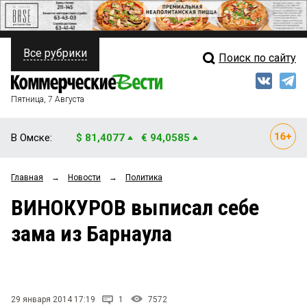
Все рубрики
Поиск по сайту
ПОЛИТИКА
Свежий выпуск
Медиа
ФИНАНСЫ
Пятница, 7 Августа
Кто есть кто
НЕДВИЖИМОСТЬ
В Омске:
$ 81,4077
€ 94,0585
Интервью
БИЗНЕС
Главная
→
Новости
→
Политика
Мнения
ОБЩЕСТВО
ВИНОКУРОВ выписал себе
Рейтинги
ЗАКОН
зама из Барнаула
Блоги
НОВОСТИ КОМПАНИЙ
Архив
ПРОИСШЕСТВИЯ
29 января 2014 17:19
1
7572