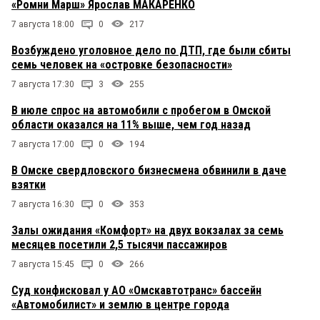
«Ромни Марш» Ярослав МАКАРЕНКО
7 августа 18:00
0
217
Возбуждено уголовное дело по ДТП, где были сбиты
семь человек на «островке безопасности»
7 августа 17:30
3
255
В июле спрос на автомобили с пробегом в Омской
области оказался на 11% выше, чем год назад
7 августа 17:00
0
194
В Омске свердловского бизнесмена обвинили в даче
взятки
7 августа 16:30
0
353
Залы ожидания «Комфорт» на двух вокзалах за семь
месяцев посетили 2,5 тысячи пассажиров
7 августа 15:45
0
266
Суд конфисковал у АО «Омскавтотранс» бассейн
«Автомобилист» и землю в центре города