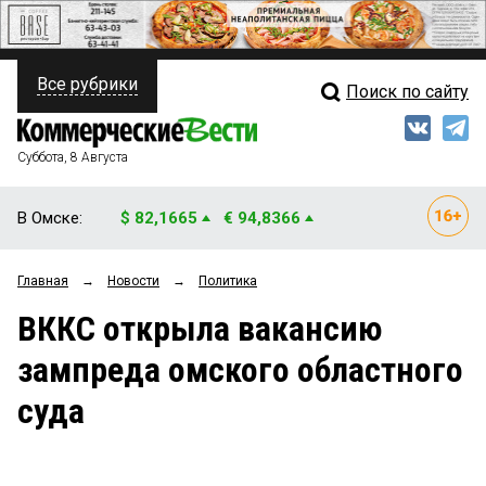
Все рубрики
Поиск по сайту
ПОЛИТИКА
Свежий выпуск
Медиа
ФИНАНСЫ
Суббота, 8 Августа
Кто есть кто
НЕДВИЖИМОСТЬ
В Омске:
$ 82,1665
€ 94,8366
Интервью
БИЗНЕС
Главная
→
Новости
→
Политика
Мнения
ОБЩЕСТВО
ВККС открыла вакансию
Рейтинги
ЗАКОН
зампреда омского областного
Блоги
НОВОСТИ КОМПАНИЙ
суда
Архив
ПРОИСШЕСТВИЯ