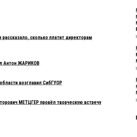
 рассказало, сколько платит директорам
ил Антон ЖАРИКОВ
области возглавил СибГУОР
торович МЕТЦГЕР провёл творческую встречу