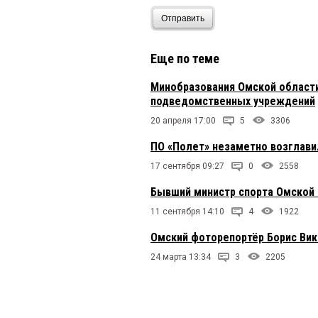
Отправить
Еще по теме
Минобразования Омской области
подведомственных учреждений
20 апреля 17:00
5
3306
ПО «Полет» незаметно возглав
17 сентября 09:27
0
2558
Бывший министр спорта Омской 
11 сентября 14:10
4
1922
Омский фоторепортёр Борис Вик
24 марта 13:34
3
2205