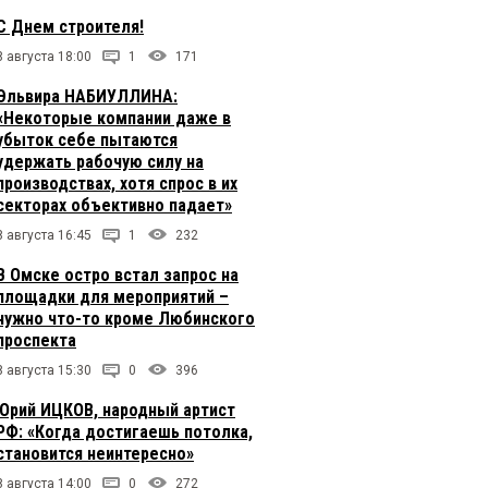
С Днем строителя!
8 августа 18:00
1
171
Эльвира НАБИУЛЛИНА:
«Некоторые компании даже в
убыток себе пытаются
удержать рабочую силу на
производствах, хотя спрос в их
секторах объективно падает»
8 августа 16:45
1
232
В Омске остро встал запрос на
площадки для мероприятий –
нужно что-то кроме Любинского
проспекта
8 августа 15:30
0
396
Юрий ИЦКОВ, народный артист
РФ: «Когда достигаешь потолка,
становится неинтересно»
8 августа 14:00
0
272