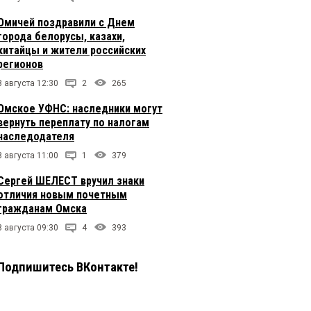
Омичей поздравили с Днем
города белорусы, казахи,
китайцы и жители российских
регионов
8 августа 12:30
2
265
Омское УФНС: наследники могут
вернуть переплату по налогам
наследодателя
8 августа 11:00
1
379
Сергей ШЕЛЕСТ вручил знаки
отличия новым почетным
гражданам Омска
8 августа 09:30
4
393
Подпишитесь ВКонтакте!