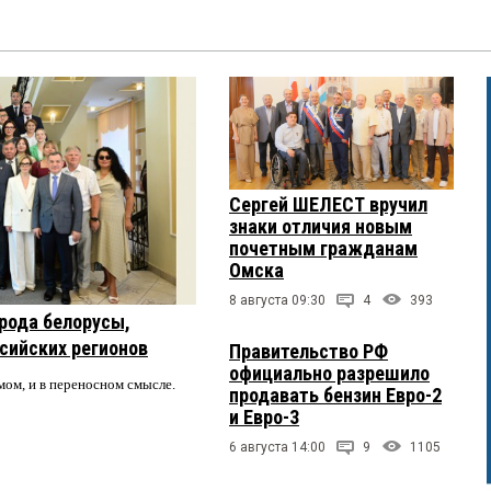
Сергей ШЕЛЕСТ вручил
знаки отличия новым
почетным гражданам
Омска
8 августа 09:30
4
393
рода белорусы,
ссийских регионов
Правительство РФ
официально разрешило
мом, и в переносном смысле.
продавать бензин Евро-2
и Евро-3
6 августа 14:00
9
1105