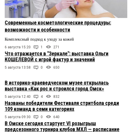
Современные косметологические процедуры:
возможности и особенности
Комплексный подход к уходу за кожей
6 августа 15:20
1
271
Что отражается в "Зеркале": выставка Ольги
КОШЕЛЕВОЙ с игрой фактур и значений
5 августа 13:58
0
650
В историко-краеведческом музее открылась
выставка «Как рос и строился город Омск»
5 августа 12:40
4
832
Названы победители Фестиваля стритбола среди
109 команд в семи категориях
5 августа 09:30
0
640
В Омске сегодня стартует VI розыгрыш
предсезонного турнира клубов МХЛ — расписание