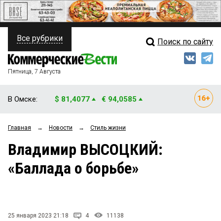
Все рубрики
Поиск по сайту
ПОЛИТИКА
Свежий выпуск
Медиа
ФИНАНСЫ
Пятница, 7 Августа
Кто есть кто
НЕДВИЖИМОСТЬ
В Омске:
$ 81,4077
€ 94,0585
Интервью
БИЗНЕС
Главная
→
Новости
→
Стиль жизни
Мнения
ОБЩЕСТВО
Владимир ВЫСОЦКИЙ:
Рейтинги
ЗАКОН
«Баллада о борьбе»
Блоги
НОВОСТИ КОМПАНИЙ
Архив
ПРОИСШЕСТВИЯ
25 января 2023 21:18
4
11138
СТИЛЬ ЖИЗНИ