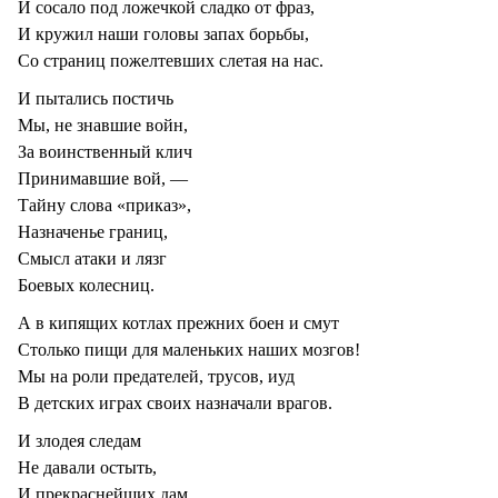
И сосало под ложечкой сладко от фраз,
И кружил наши головы запах борьбы,
Со страниц пожелтевших слетая на нас.
И пытались постичь
Мы, не знавшие войн,
За воинственный клич
Принимавшие вой, —
Тайну слова «приказ»,
Назначенье границ,
Смысл атаки и лязг
Боевых колесниц.
А в кипящих котлах прежних боен и смут
Столько пищи для маленьких наших мозгов!
Мы на роли предателей, трусов, иуд
В детских играх своих назначали врагов.
И злодея следам
Не давали остыть,
И прекраснейших дам