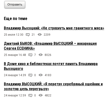
Отправить
Еще по теме
Владимир Высоцкий: «Не стряхнуть мне гранитного мяса»
25 июля 12:30
21
2209
Дмитрий БЫКОВ: «Владимир ВЫСОЦКИЙ – инкарнация
Сергея ЕСЕНИНА»
25 января 16:48
7
8026
В Доме кино и библиотеках почтят память Владимира
Высоцкого
24 января 14:39
0
4183
Владимир ВЫСОЦКИЙ: «Я перетру серебряный ошейник и
золотую цепь перегрызу»
24 января 12:59
0
4822