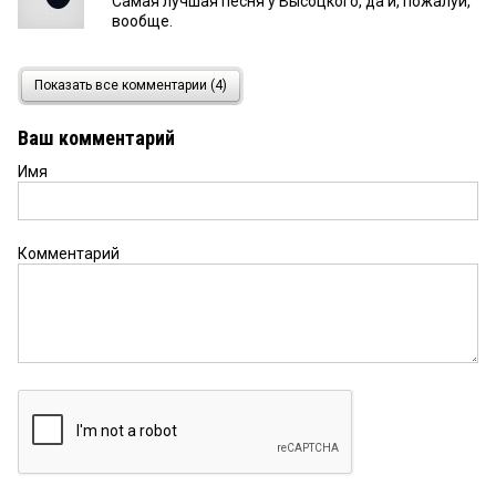
Самая лучшая песня у Высоцкого, да и, пожалуй,
вообще.
Постоянный Читатель
26 января 2023 в 09:52:
Показать все комментарии (4)
За поэзию этому Человеку можно простить все
его человеческие слабости... Он так щедро нас
Ваш комментарий
всех одарил!
Имя
Комментарий