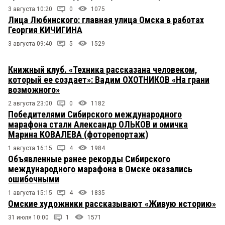
3 августа 10:20
0
1075
Лица Любинского: главная улица Омска в работах
Георгия КИЧИГИНА
3 августа 09:40
5
1529
Книжный клуб. «Техника рассказана человеком,
который ее создает»: Вадим ОХОТНИКОВ «На грани
возможного»
2 августа 23:00
0
1182
Победителями Сибирского международного
марафона стали Александр ОЛЬКОВ и омичка
Марина КОВАЛЕВА (фоторепортаж)
1 августа 16:15
4
1984
Объявленные ранее рекорды Сибирского
международного марафона в Омске оказались
ошибочными
1 августа 15:15
4
1835
Омские художники рассказывают «Живую историю»
31 июля 10:00
1
1571