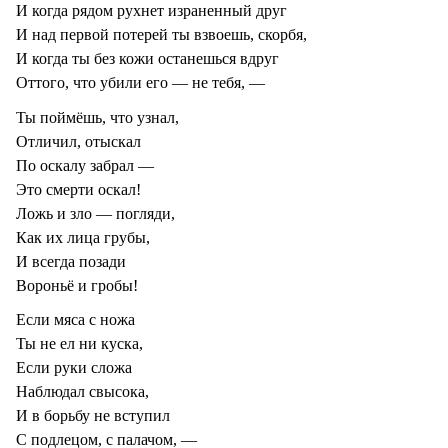
И когда рядом рухнет израненный друг
И над первой потерей ты взвоешь, скорбя,
И когда ты без кожи останешься вдруг
Оттого, что убили его — не тебя, —
Ты поймёшь, что узнал,
Отличил, отыскал
По оскалу забрал —
Это смерти оскал!
Ложь и зло — погляди,
Как их лица грубы,
И всегда позади
Вороньё и гробы!
Если мяса с ножа
Ты не ел ни куска,
Если руки сложа
Наблюдал свысока,
И в борьбу не вступил
С подлецом, с палачом, —