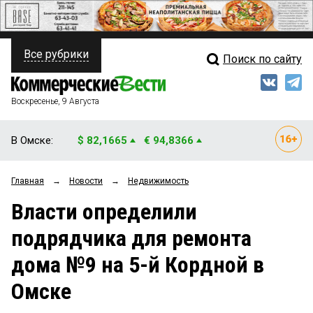
Все рубрики
Поиск по сайту
ПОЛИТИКА
Свежий выпуск
Медиа
ФИНАНСЫ
Воскресенье, 9 Августа
Кто есть кто
НЕДВИЖИМОСТЬ
В Омске:
$ 82,1665
€ 94,8366
Интервью
БИЗНЕС
Главная
→
Новости
→
Недвижимость
Мнения
ОБЩЕСТВО
Власти определили
Рейтинги
ЗАКОН
подрядчика для ремонта
Блоги
НОВОСТИ КОМПАНИЙ
дома №9 на 5-й Кордной в
Архив
ПРОИСШЕСТВИЯ
Омске