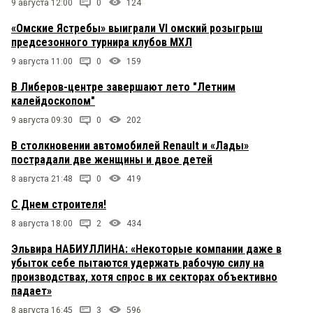
9 августа 12:00
0
124
«Омские Ястребы» выиграли VI омский розыгрыш
предсезонного турнира клубов МХЛ
9 августа 11:00
0
159
В Либеров-центре завершают лето "Летним
калейдоскопом"
9 августа 09:30
0
202
В столкновении автомобилей Renault и «Лады»
пострадали две женщины и двое детей
8 августа 21:48
0
419
С Днем строителя!
8 августа 18:00
2
434
Эльвира НАБИУЛЛИНА: «Некоторые компании даже в
убыток себе пытаются удержать рабочую силу на
производствах, хотя спрос в их секторах объективно
падает»
8 августа 16:45
3
596