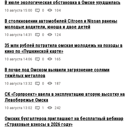
В июле экологическая обстановка в Омске ухудшилась
10 августа 15:00
0
104
В столкновении автомобилей Citroen и Nissan ранены
молодые водители, юноша и двое детей
10 августа 14:31
0
124
35 млн рублей потратила омская молодежь на походы в
кино по «Пушкинской карте»
10 августа 14:06
0
165
В почве под Омском выявили загрязнение солями
тяжёлых металлов
10 августа 13:32
0
187
СК «Горпроект» ввела в эксплуатацию вторую высотку на
Левобережье Омска
10 августа 13:02
1
242
Омских бухгалтеров приглашают на бесплатный вебинар
«Страховые взносы в 2026 году»