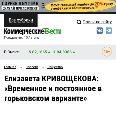
Все рубрики
Поиск по сайту
ПОЛИТИКА
Свежий выпуск
Медиа
ФИНАНСЫ
Понедельник, 10 Августа
Кто есть кто
НЕДВИЖИМОСТЬ
В Омске:
$ 82,1665
€ 94,8366
Интервью
БИЗНЕС
Главная
→
Новости
→
Общество
Мнения
ОБЩЕСТВО
Елизавета КРИВОЩЕКОВА:
Рейтинги
ЗАКОН
«Временное и постоянное в
Блоги
НОВОСТИ КОМПАНИЙ
горьковском варианте»
Архив
ПРОИСШЕСТВИЯ