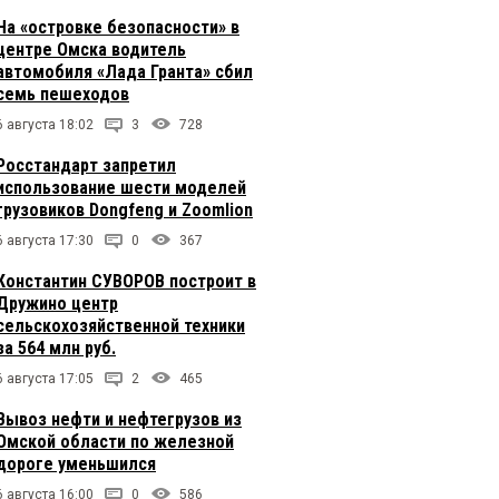
На «островке безопасности» в
центре Омска водитель
автомобиля «Лада Гранта» сбил
семь пешеходов
6 августа 18:02
3
728
Росстандарт запретил
использование шести моделей
грузовиков Dongfeng и Zoomlion
6 августа 17:30
0
367
Константин СУВОРОВ построит в
Дружино центр
сельскохозяйственной техники
за 564 млн руб.
6 августа 17:05
2
465
Вывоз нефти и нефтегрузов из
Омской области по железной
дороге уменьшился
6 августа 16:00
0
586