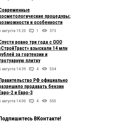
Современные
косметологические процедуры:
возможности и особенности
6 августа 15:20
1
373
Спустя ровно три года с ООО
«СтройТраст» взыскали 14 млн
рублей за гортензии и
тротуарную плитку
6 августа 14:39
4
534
Правительство РФ официально
разрешило продавать бензин
Евро-2 и Евро-3
6 августа 14:00
4
550
Подпишитесь ВКонтакте!