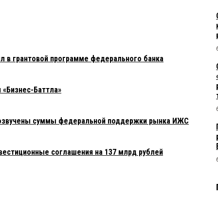
л в грантовой программе федерального банка
н «Бизнес-Баттла»
е озвучены суммы федеральной поддержки рынка ИЖС
вестиционные соглашения на 137 млрд рублей