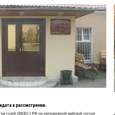
дидата к рассмотрению.
ия судей (ВККС) РФ на пятидневной майской сессии