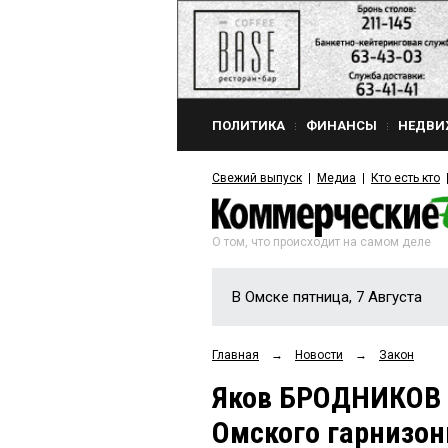
ПОЛИТИКА
ФИНАНСЫ
НЕДВИ
Свежий выпуск
Медиа
Кто есть кто
О том, что происходит на самом деле
В Омске пятница, 7 Августа
Главная
→
Новости
→
Закон
Яков БРОДНИКОВ п
Омского гарнизон