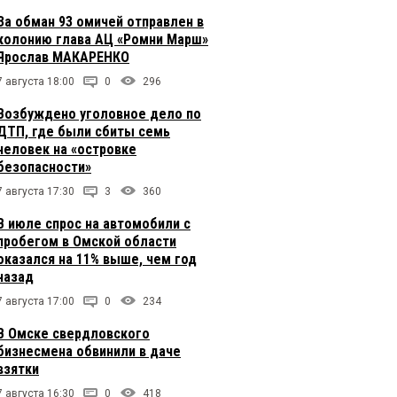
За обман 93 омичей отправлен в
колонию глава АЦ «Ромни Марш»
Ярослав МАКАРЕНКО
7 августа 18:00
0
296
Возбуждено уголовное дело по
ДТП, где были сбиты семь
человек на «островке
безопасности»
7 августа 17:30
3
360
В июле спрос на автомобили с
пробегом в Омской области
оказался на 11% выше, чем год
назад
7 августа 17:00
0
234
В Омске свердловского
бизнесмена обвинили в даче
взятки
7 августа 16:30
0
418