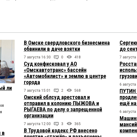
В Омске свердловского бизнесмена
Сергею
обвинили в даче взятки
до сен
7 августа 16:30
0
418
7 августа
Суд конфисковал у АО
Росста
«Омскавтотранс» бассейн
исполь
«Автомобилист» и землю в центре
грузов
города
6 августа
ый ли
ПУТИН 
7 августа 15:01
2
568
Омский облсуд арестовал и
продле
отправил в колонию ПЫЖОВА и
ещё на
ия
РЫГАЕВА по делу о запрещенной
я
6 августа
организации
Машини
мансий
7 августа 12:00
3
365
В Трудовой кодекс РФ внесено
компен
 в
понятие «стажёр» и разъяснены