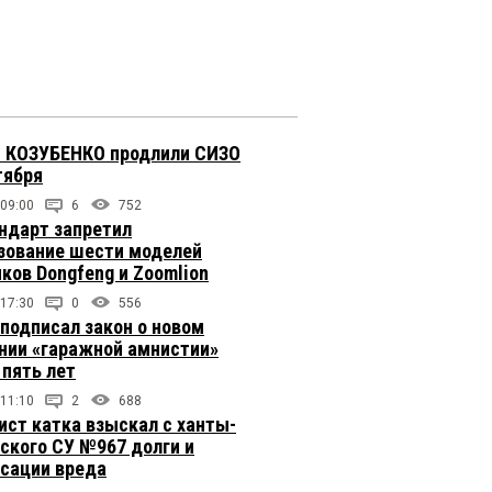
 КОЗУБЕНКО продлили СИЗО
тября
 09:00
6
752
ндарт запретил
зование шести моделей
иков Dongfeng и Zoomlion
 17:30
0
556
подписал закон о новом
нии «гаражной амнистии»
 пять лет
 11:10
2
688
ст катка взыскал с ханты-
ского СУ №967 долги и
сации вреда