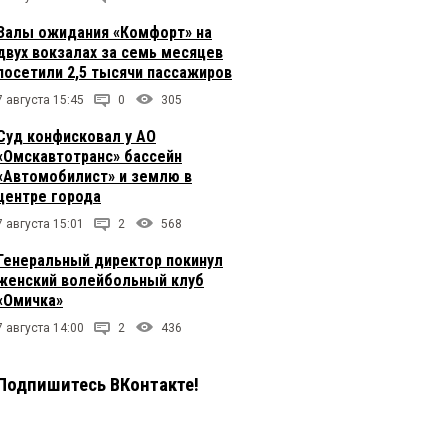
Залы ожидания «Комфорт» на
двух вокзалах за семь месяцев
посетили 2,5 тысячи пассажиров
7 августа 15:45
0
305
Суд конфисковал у АО
«Омскавтотранс» бассейн
«Автомобилист» и землю в
центре города
7 августа 15:01
2
568
Генеральный директор покинул
женский волейбольный клуб
«Омичка»
7 августа 14:00
2
436
Подпишитесь ВКонтакте!