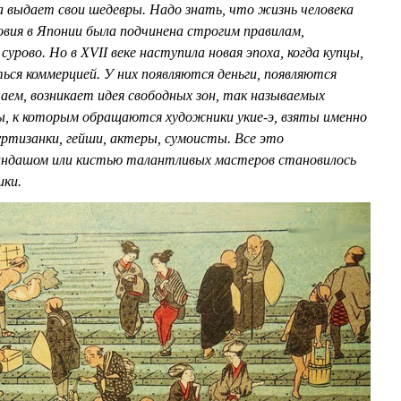
ка выдает свои шедевры. Надо знать, что жизнь человека
овия в Японии была подчинена строгим правилам,
урово. Но в XVII веке наступила новая эпоха, когда купцы,
ься коммерцией. У них появляются деньги, появляются
таем, возникает идея свободных зон, так называемых
ы, к которым обращаются художники укие-э, взяты именно
уртизанки, гейши, актеры, сумоисты. Все это
рандашом или кистью талантливых мастеров становилось
ики.