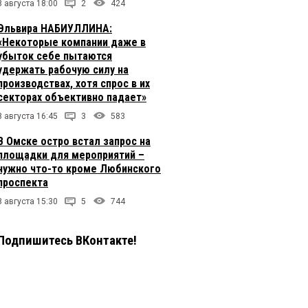
8 августа 18:00
2
424
Эльвира НАБИУЛЛИНА:
«Некоторые компании даже в
убыток себе пытаются
удержать рабочую силу на
производствах, хотя спрос в их
секторах объективно падает»
8 августа 16:45
3
583
В Омске остро встал запрос на
площадки для мероприятий –
нужно что-то кроме Любинского
проспекта
8 августа 15:30
5
744
Подпишитесь ВКонтакте!