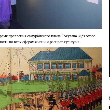
емя правления самурайского клана Токугава. Для этого
ость во всех сферах жизни и расцвет культуры.