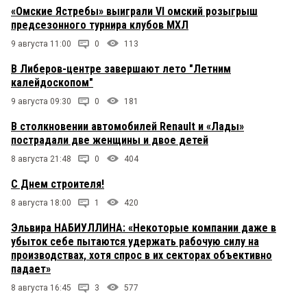
«Омские Ястребы» выиграли VI омский розыгрыш
предсезонного турнира клубов МХЛ
9 августа 11:00
0
113
В Либеров-центре завершают лето "Летним
калейдоскопом"
9 августа 09:30
0
181
В столкновении автомобилей Renault и «Лады»
пострадали две женщины и двое детей
8 августа 21:48
0
404
С Днем строителя!
8 августа 18:00
1
420
Эльвира НАБИУЛЛИНА: «Некоторые компании даже в
убыток себе пытаются удержать рабочую силу на
производствах, хотя спрос в их секторах объективно
падает»
8 августа 16:45
3
577