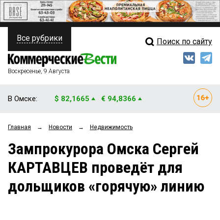
Все рубрики
Поиск по сайту
ПОЛИТИКА
Свежий выпуск
Медиа
ФИНАНСЫ
Воскресенье, 9 Августа
Кто есть кто
НЕДВИЖИМОСТЬ
В Омске:
$ 82,1665
€ 94,8366
Интервью
БИЗНЕС
Главная
→
Новости
→
Недвижимость
Мнения
ОБЩЕСТВО
Зампрокурора Омска Сергей
Рейтинги
ЗАКОН
КАРТАВЦЕВ проведёт для
Блоги
НОВОСТИ КОМПАНИЙ
дольщиков «горячую» линию
Архив
ПРОИСШЕСТВИЯ