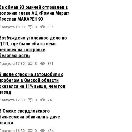
За обман 93 омичей отправлен в
колонию глава АЦ «Ромни Марш»
Ярослав МАКАРЕНКО
7 августа 18:00
0
306
Возбуждено уголовное дело по
ДТП, где были сбиты семь
человек на «островке
безопасности»
7 августа 17:30
3
371
В июле спрос на автомобили с
пробегом в Омской области
оказался на 11% выше, чем год
назад
7 августа 17:00
0
240
В Омске свердловского
бизнесмена обвинили в даче
взятки
7 августа 16:30
0
434