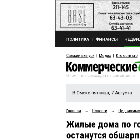
ПОЛИТИКА
ФИНАНСЫ
НЕДВИ
Свежий выпуск
Медиа
Кто есть кто
О том, что происходит на самом деле
В Омске пятница, 7 Августа
Главная
→
Новости
→
Недвижимо
Жилые дома по го
останутся обшар