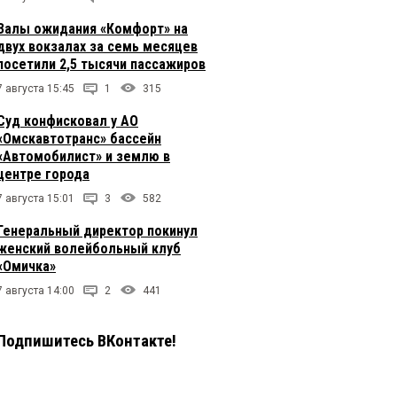
Залы ожидания «Комфорт» на
двух вокзалах за семь месяцев
посетили 2,5 тысячи пассажиров
7 августа 15:45
1
315
Суд конфисковал у АО
«Омскавтотранс» бассейн
«Автомобилист» и землю в
центре города
7 августа 15:01
3
582
Генеральный директор покинул
женский волейбольный клуб
«Омичка»
7 августа 14:00
2
441
Подпишитесь ВКонтакте!