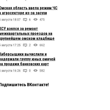
Омская область ввела режим ЧС
в агросекторе из-за засухи
5 августа 18:07
6
475
КСУ взялся за ремонт
межквартальных проездов на
крупнейшем омском кладбище
5 августа 17:25
2
662
Киберсыщики вычислили и
задержали группу юных омичей
за продажи банковских карт
5 августа 16:26
0
582
Подпишитесь ВКонтакте!