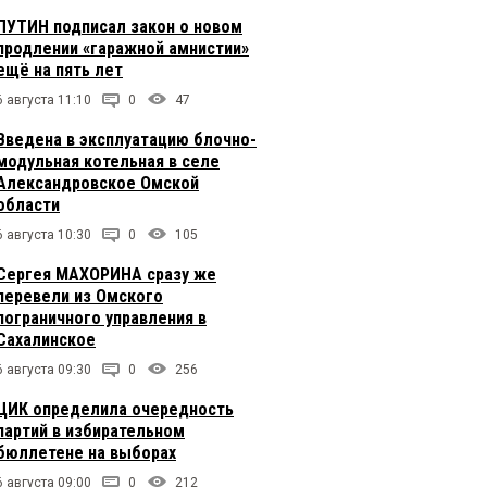
ПУТИН подписал закон о новом
продлении «гаражной амнистии»
ещё на пять лет
6 августа 11:10
0
47
Введена в эксплуатацию блочно-
модульная котельная в селе
Александровское Омской
области
6 августа 10:30
0
105
Сергея МАХОРИНА сразу же
перевели из Омского
пограничного управления в
Сахалинское
6 августа 09:30
0
256
ЦИК определила очередность
партий в избирательном
бюллетене на выборах
6 августа 09:00
0
212