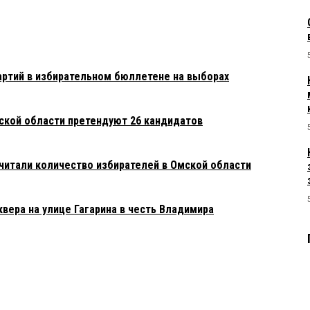
ртий в избирательном бюллетене на выборах
мской области претендуют 26 кандидатов
итали количество избирателей в Омской области
вера на улице Гагарина в честь Владимира