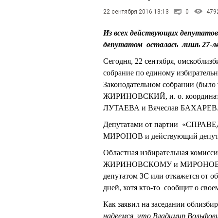
22 сентября 2016 13:13
0
479
Из всех действующих депута
депутатом осталась лишь 27-
Сегодня, 22 сентября, омскоблиз
собрание по единому избирательн
Законодательном собрании (было
ЖИРИНОВСКИЙ, и. о. координат
ЛУТАЕВА и Вячеслав БАХАРЕВ
Депутатами от партии «СПРАВЕ
МИРОНОВ и действующий депу
Областная избирательная комисси
ЖИРИНОВСКОМУ и МИРОНОВУ, уве
депутатом ЗС или откажется от о
дней, хотя кто-то сообщит о свое
Как заявил на заседании облизб
надеемся, что Владимир Вольфов