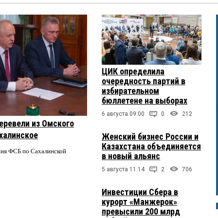
ЦИК определила
очередность партий в
избирательном
бюллетене на выборах
6 августа 09:00
0
212
еревели из Омского
ахалинское
Женский бизнес России и
Казахстана объединяется
ния ФСБ по Сахалинской
в новый альянс
5 августа 11:14
2
706
Инвестиции Сбера в
курорт «Манжерок»
превысили 200 млрд