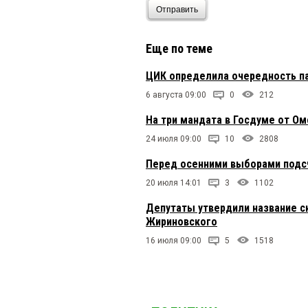
Отправить
Еще по теме
ЦИК определила очередность па
6 августа 09:00
0
212
На три мандата в Госдуме от О
24 июля 09:00
10
2808
Перед осенними выборами подсч
20 июля 14:01
3
1102
Депутаты утвердили название ск
Жириновского
16 июля 09:00
5
1518