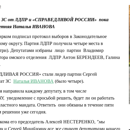
2
тов ЗС от ЛДПР и «СПРАВЕДЛИВОЙ РОССИИ» пока
летняя Наталья ИВАНОВА
бирком подписал протокол выборов в Законодательное
ому округу. Партия ЛДПР получила четыре места в
 три). Депутатами избраны лицо партии Владимир
ора омского отделения ЛДПР Антон БЕРЕНДЕЕВ, Галина
.
ДЛИВАЯ РОССИЯ» стали лидер партии Сергей
тат ЗС
Наталья ИВАНОВА
(было четыре).
я направила каждому депутату, в том числе
домление с просьбой решить, будет ли он работать
бластного мандата. Ответить они обязаны в течение пяти
м решении уже сегодня.
иркома его председатель Алексей НЕСТЕРЕНКО,
"мы
ич и Сергей Михайлович все же станут депутатами нашего