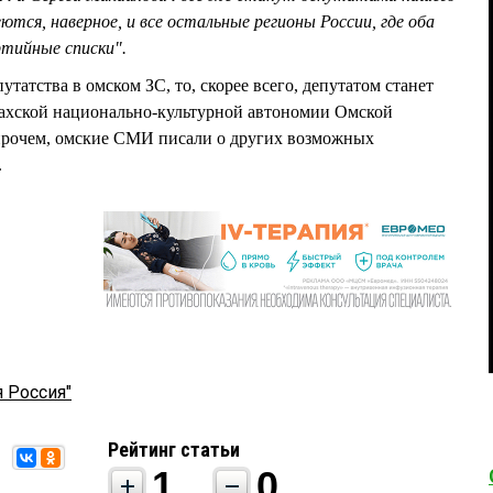
тся, наверное, и все остальные регионы России, где оба
ртийные списки".
атства в омском ЗС, то, скорее всего, депутатом станет
захской национально-культурной автономии Омской
очем, омские СМИ писали о других возможных
.
 Россия"
Рейтинг статьи
1
0