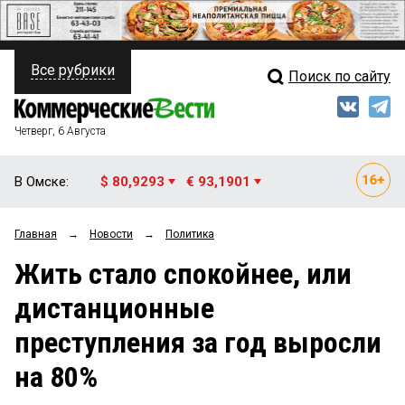
Все рубрики
Поиск по сайту
ПОЛИТИКА
Свежий выпуск
Медиа
ФИНАНСЫ
Четверг, 6 Августа
Кто есть кто
НЕДВИЖИМОСТЬ
В Омске:
$ 80,9293
€ 93,1901
Интервью
БИЗНЕС
Главная
→
Новости
→
Политика
Мнения
ОБЩЕСТВО
Жить стало спокойнее, или
Рейтинги
ЗАКОН
дистанционные
Блоги
НОВОСТИ КОМПАНИЙ
преступления за год выросли
Архив
ПРОИСШЕСТВИЯ
на 80%