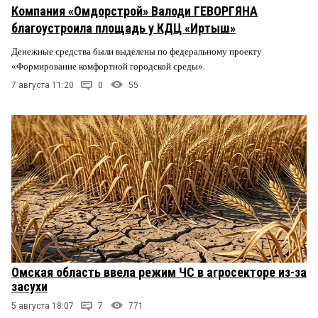
Компания «Омдорстрой» Валоди ГЕВОРГЯНА
благоустроила площадь у КДЦ «Иртыш»
Денежные средства были выделены по федеральному проекту
«Формирование комфортной городской среды».
7 августа 11:20
0
55
Омская область ввела режим ЧС в агросекторе из-за
засухи
5 августа 18:07
7
771