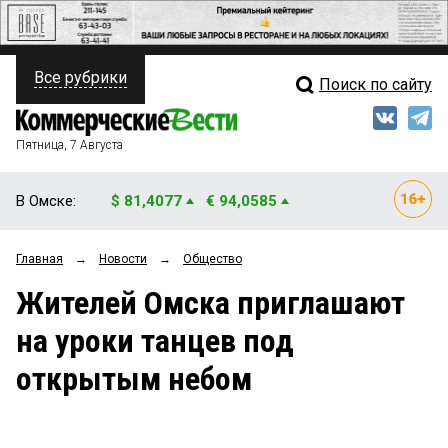
Все рубрики
Поиск по сайту
ПОЛИТИКА
Свежий выпуск
Медиа
ФИНАНСЫ
Пятница, 7 Августа
Кто есть кто
НЕДВИЖИМОСТЬ
В Омске:
$ 81,4077
€ 94,0585
Интервью
БИЗНЕС
Главная
→
Новости
→
Общество
Мнения
ОБЩЕСТВО
Жителей Омска приглашают
Рейтинги
ЗАКОН
на уроки танцев под
Блоги
НОВОСТИ КОМПАНИЙ
открытым небом
Архив
ПРОИСШЕСТВИЯ