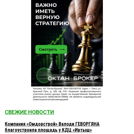
СВЕЖИЕ НОВОСТИ
Компания «Омдорстрой» Валоди ГЕВОРГЯНА
благоустроила площадь у КДЦ «Иртыш»