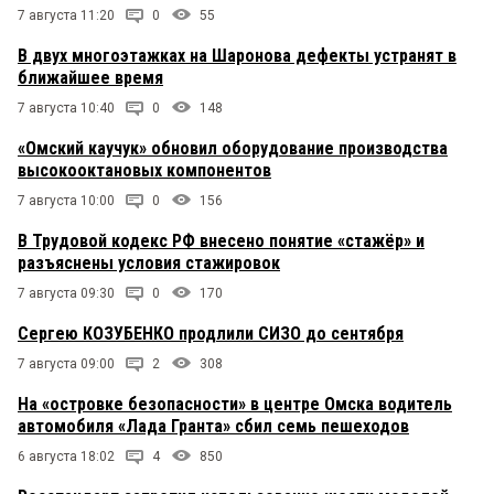
7 августа 11:20
0
55
В двух многоэтажках на Шаронова дефекты устранят в
ближайшее время
7 августа 10:40
0
148
«Омский каучук» обновил оборудование производства
высокооктановых компонентов
7 августа 10:00
0
156
В Трудовой кодекс РФ внесено понятие «стажёр» и
разъяснены условия стажировок
7 августа 09:30
0
170
Сергею КОЗУБЕНКО продлили СИЗО до сентября
7 августа 09:00
2
308
На «островке безопасности» в центре Омска водитель
автомобиля «Лада Гранта» сбил семь пешеходов
6 августа 18:02
4
850