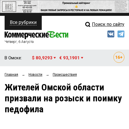
Все рубрики
Поиск по сайту
ПОЛИТИКА
Свежий выпуск
Медиа
ФИНАНСЫ
Четверг, 6 Августа
Кто есть кто
НЕДВИЖИМОСТЬ
В Омске:
$ 80,9293
€ 93,1901
Интервью
БИЗНЕС
Главная
→
Новости
→
Происшествия
Мнения
ОБЩЕСТВО
Жителей Омской области
Рейтинги
ЗАКОН
призвали на розыск и поимку
Блоги
НОВОСТИ КОМПАНИЙ
педофила
Архив
ПРОИСШЕСТВИЯ