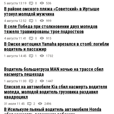
5 августа 13:19
0
536
В районе омского пляжа «Советский» в Иртыше
утонул молодой мужчина
4 августа 12:52
1
999
В селе Победа при столкновении двух мопедов
тяжело травмированы трое подростков
4 августа 11:41
0
915
В Омске мотоцикл Yamaha врезался в столб: погибли
водитель и пассажир
1 августа 14:45
1
1732
Водитель большегруза MAN ночью на трассе сбил
насмерть пешехода
1 августа 11:00
2
1447
Епископ на автомобиле Kia сбил насмерть водителя
мопеда, молодой водитель грузовика раздавил
квадроцикл
31 июля 11:45
2
2496
В Исилькуле пьяный водитель автомобиля Honda